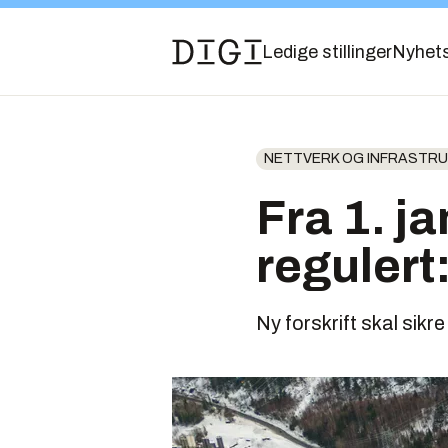
Ledige stillinger
Nyhet
NETTVERK OG INFRASTR
Fra 1. j
regulert
Ny forskrift skal sikr