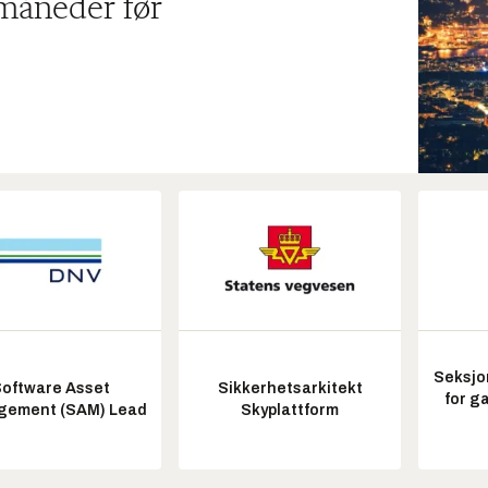
 måneder før
Seksjo
oftware Asset
Sikkerhetsarkitekt
for g
ement (SAM) Lead
Skyplattform