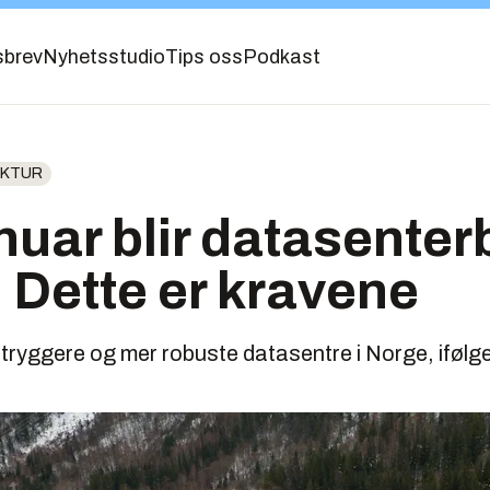
sbrev
Nyhetsstudio
Tips oss
Podkast
UKTUR
anuar blir datasente
: Dette er kravene
e tryggere og mer robuste datasentre i Norge, ifølg