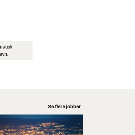
matisk
navn.
Se flere jobber