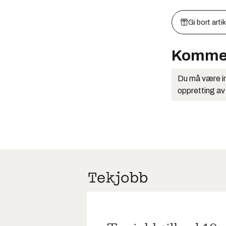
Gi bort arti
Komme
Du må være in
oppretting av