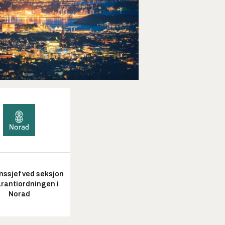
nssjef ved seksjon
arantiordningen i
Norad