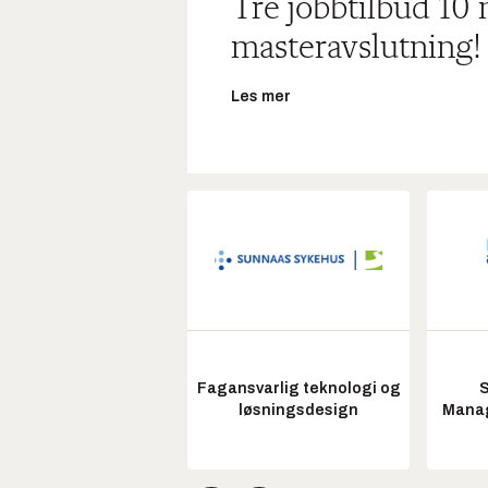
Tre jobbtilbud 10
masteravslutning!
Les mer
Fagansvarlig teknologi og
S
løsningsdesign
Manag