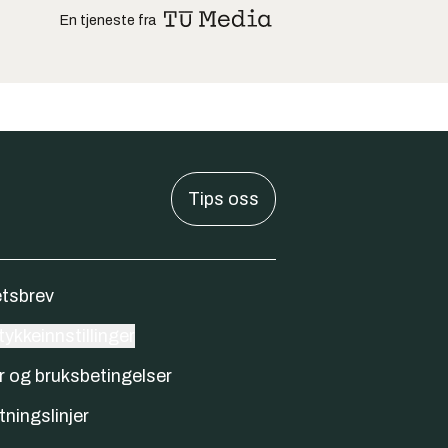
En tjeneste fra
Tips oss
tsbrev
ykkeinnstillinger
r og bruksbetingelser
tningslinjer