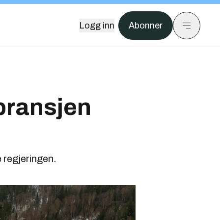
Logg inn
Abonner
rbransjen
e regjeringen.