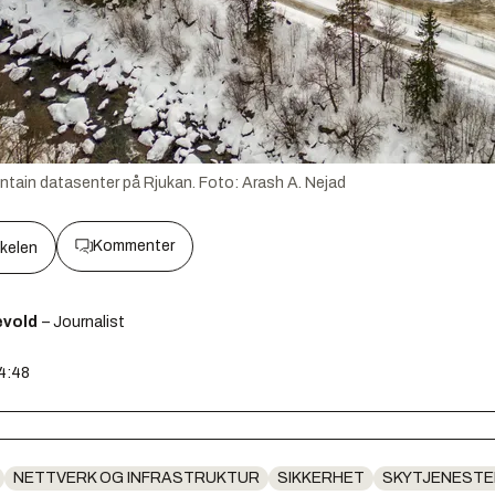
ntain datasenter på Rjukan.
Foto:
Arash A. Nejad
Kommenter
kkelen
ævold
– Journalist
14:48
NETTVERK OG INFRASTRUKTUR
SIKKERHET
SKYTJENESTE