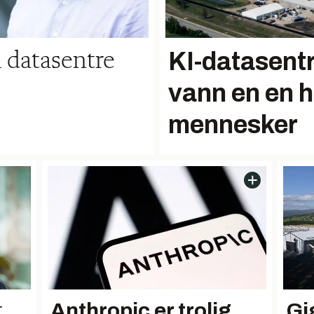
KI-datasent
il datasentre
vann en en h
mennesker
Anthropic er trolig
Gi
r