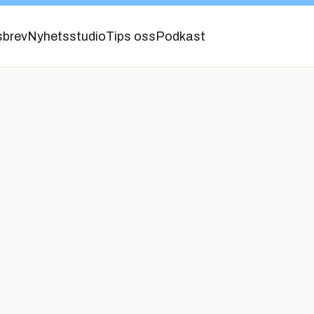
sbrev
Nyhetsstudio
Tips oss
Podkast