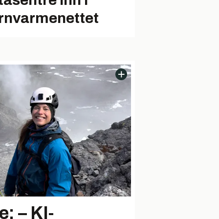
tasentre inn i
ernvarmenettet
: – KI-