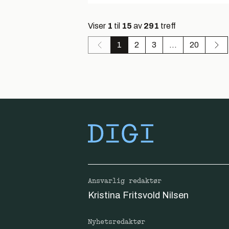
Viser
1
til
15
av
291
treff
1
2
3
...
20
Ansvarlig redaktør
Kristina Fritsvold Nilsen
Nyhetsredaktør