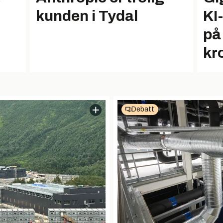
kunden i Tydal
KI
på
kr
Debatt