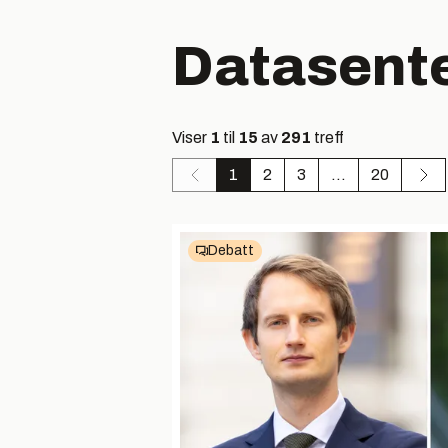
Datasent
Viser
1
til
15
av
291
treff
1
2
3
...
20
Debatt