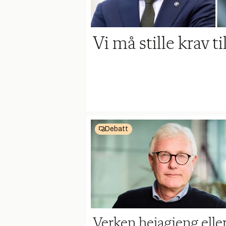
Vi må stille krav t
Debatt
Verken heiagjeng elle