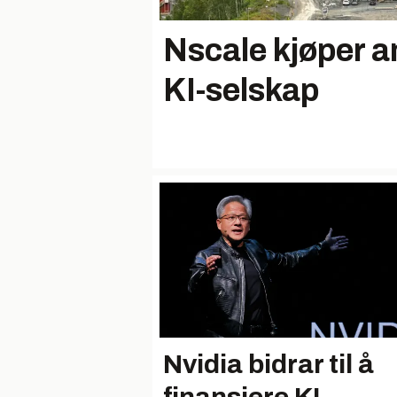
Nscale kjøper 
KI-selskap
Nvidia bidrar til å