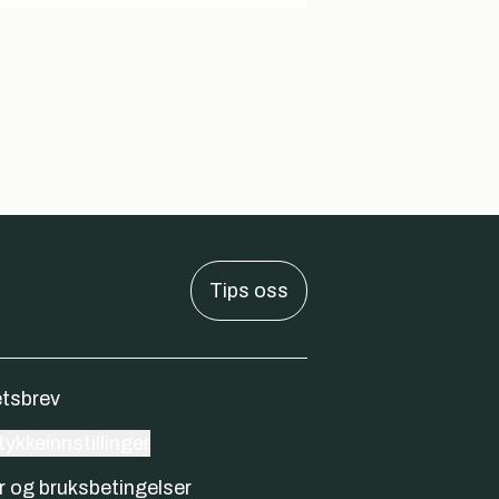
Tips oss
tsbrev
ykkeinnstillinger
r og bruksbetingelser