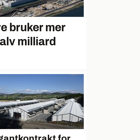
re bruker mer
alv milliard
gantkontrakt for