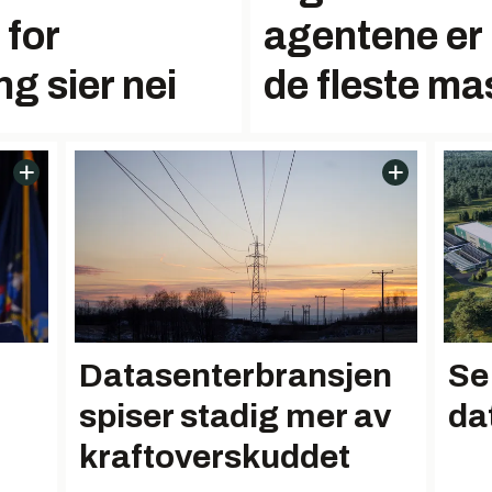
 for
agentene er 
g sier nei
de fleste m
Datasenterbransjen
Se 
spiser stadig mer av
da
kraftoverskuddet