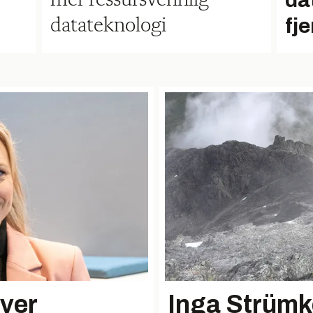
da
fj
datateknologi
ever
Inga Strümke