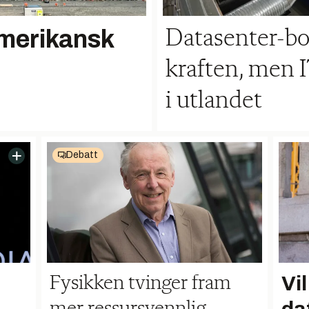
amerikansk
Datasenter-bo
kraften, men 
i utlandet
Debatt
Vi
Fysikken tvinger fram
mer ressursvennlig