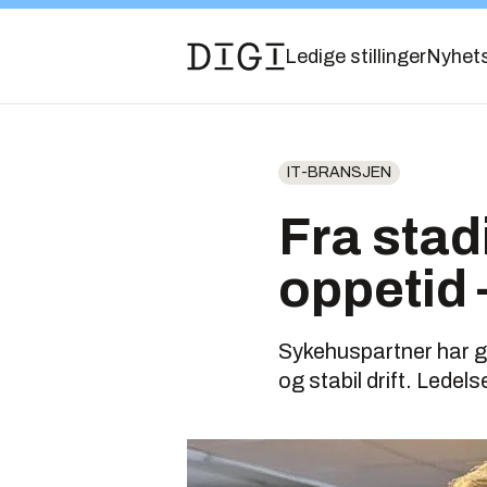
Ledige stillinger
Nyhet
IT-BRANSJEN
Fra stadi
oppetid 
Sykehuspartner har gåt
og stabil drift. Ledels