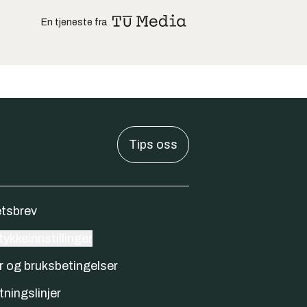
En tjeneste fra
Tips oss
tsbrev
ykkeinnstillinger
r og bruksbetingelser
tningslinjer