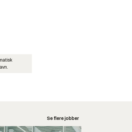
matisk
navn.
Se flere jobber