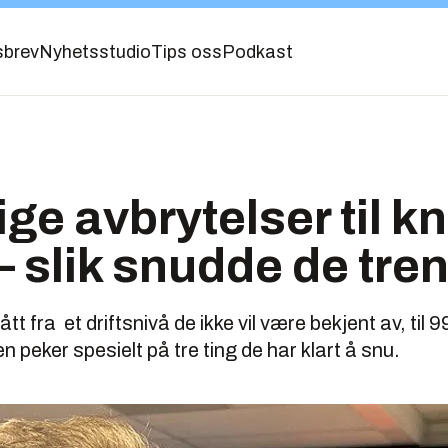
sbrev
Nyhetsstudio
Tips oss
Podkast
ge avbrytelser til kn
– slik snudde de tre
t fra et driftsnivå de ikke vil være bekjent av, til 
en peker spesielt på tre ting de har klart å snu.