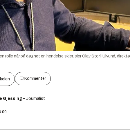
ingen rolle når på døgnet en hendelse skjer, sier Olav Storli Ulvund, direk
Kommenter
kkelen
e Gjessing
– Journalist
5:00