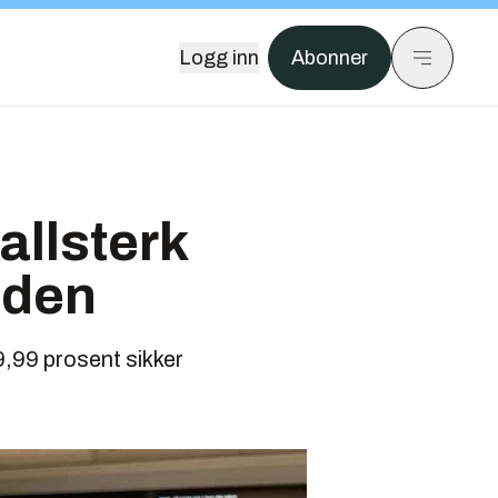
Logg inn
Abonner
allsterk
nden
99,99 prosent sikker