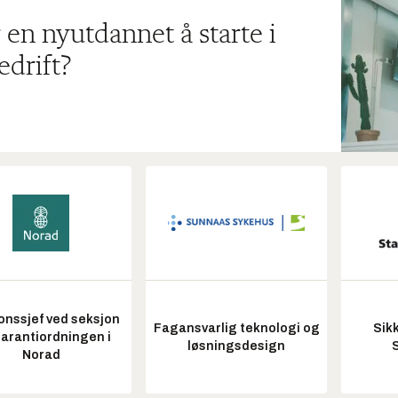
 en nyutdannet å starte i
edrift?
onssjef ved seksjon
Fagansvarlig teknologi og
Sik
garantiordningen i
løsningsdesign
Norad