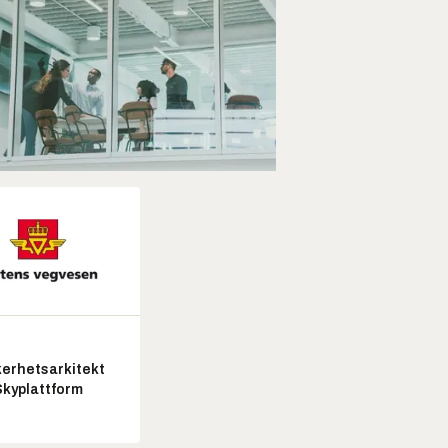
kerhetsarkitekt
Skyplattform