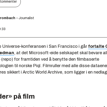
Kommenter
Brombach
– Journalist
9:33
 Universe-konferansen i San Francisco i går
fortalte
riedman
, at det Microsoft-eide selskapet skal bevare al
 (repo) for framtiden ved å benytte den filmbaserte
logien til norske Piql. Filmruller med alle disse dataene
es sikkert i Arctic World Archive, som ligger i en nedlag
er» på film