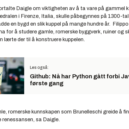
ortalte Daigle om viktigheten av å ta vare på gammel
edralen i Firenze, Italia, skulle påbegynnes på 1300-tall
dde en bygd en slik kuppel på mange hundre år. Filippo
ma for å studere gamle, romerske byggverk, ruiner og sk
n lærte der til å konstruere kuppelen.
Les også:
Github: Nå har Python gått forbi Ja
første gang
e, romerske kunnskapen som Brunelleschi greide å finne
ke renessansen, sa Daigle.