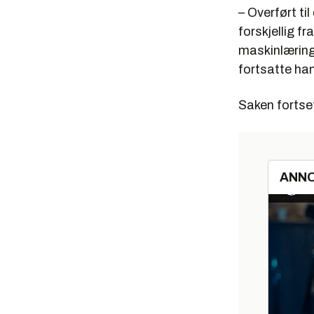
– Overført t
forskjellig f
maskinlærings
fortsatte han
Saken fortset
ANN