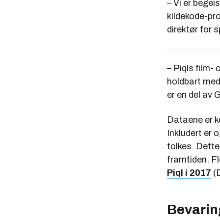
– Vi er begeis
kildekode-pr
direktør for 
– Piqls film-
holdbart medi
er en del av
Dataene er k
Inkludert er
tolkes. Dette
framtiden. Fl
Piql i 2017
(D
Bevarin