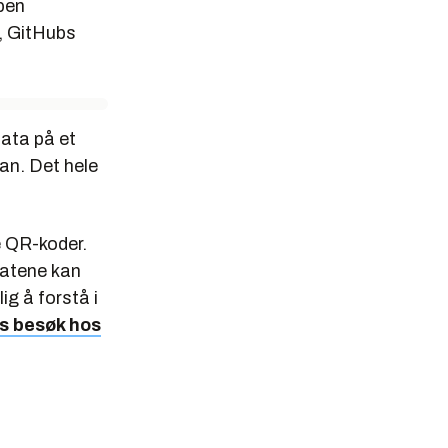
åpen
e, GitHubs
data på et
an. Det hele
e QR-koder.
matene kan
ig å forstå i
nos besøk hos