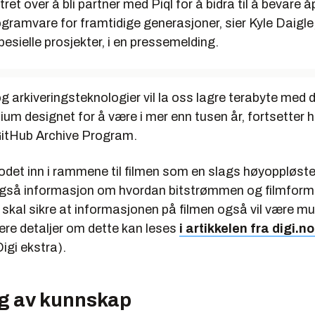
tret over å bli partner med Piql for å bidra til å bevare 
ogramvare for framtidige generasjoner, sier Kyle Daigl
spesielle prosjekter, i en pressemelding.
 og arkiveringsteknologier vil la oss lagre terabyte med 
um designet for å være i mer enn tusen år, fortsetter h
 GitHub Archive Program.
odet inn i rammene til filmen som en slags høyoppløst
 også informasjon om hvordan bitstrømmen og filmfor
 skal sikre at informasjonen på filmen også vil være mul
ere detaljer om dette kan leses
i artikkelen fra digi.
igi ekstra).
g av kunnskap