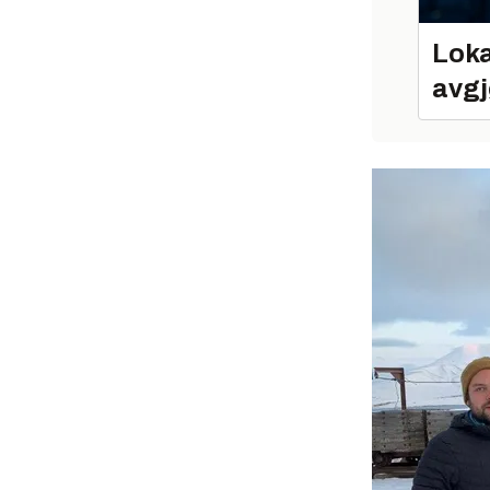
Loka
avgj