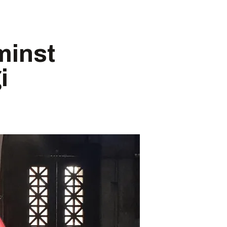
minst
i