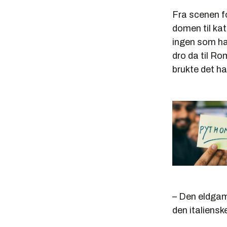
Fra scenen f
domen til kat
ingen som ha
dro da til Ro
brukte det ha
– Den eldgaml
den italiens