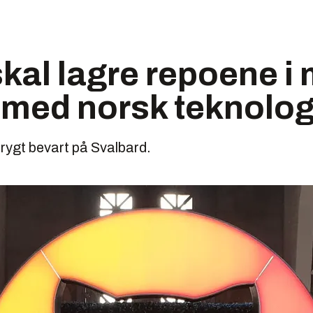
kal lagre repoene i 
 med norsk teknolog
trygt bevart på Svalbard.