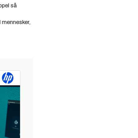
ppel så
d mennesker,