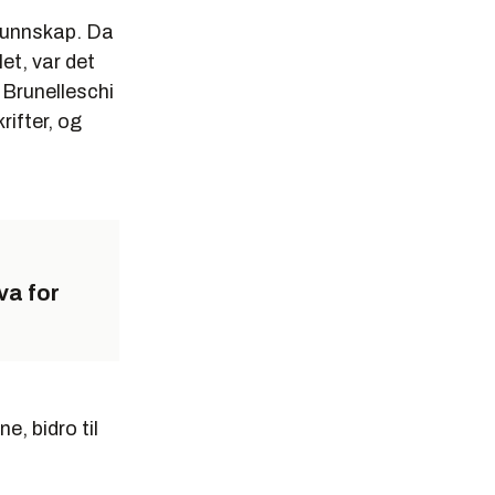
 kunnskap. Da
et, var det
 Brunelleschi
rifter, og
va for
, bidro til