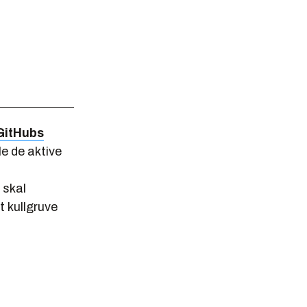
 GitHubs
le de aktive
 skal
t kullgruve