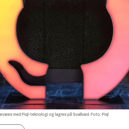
 bevares med Piql-teknologi og lagres på Svalbard.
Foto:
Piql