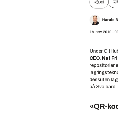
Del
Harald 
14. nov. 2019 - 0
Under GitHub
CEO, Nat F
repositoriene
lagringstekno
dessuten lagr
på Svalbard.
«QR-kod