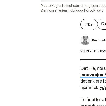
Plaato Keg er formet som en ring som passe
gjennom en egen mobil-app.
Foto:
Plaato
Del
Kurt Le
2. juni 2019 - 05:
Det lille, no
Innovasjon 
det enklere f
hjemmebrygge
To år etter a