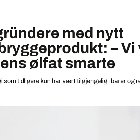
gründere med nytt
ygge­produkt: – Vi v
dens ølfat smarte
i som tidligere kun har vært tilgjengelig i barer og r