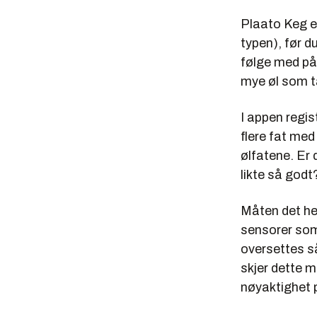
Plaato Keg er
typen), før d
følge med på 
mye øl som ta
I appen regis
flere fat med 
ølfatene. Er
likte så godt
Måten det hel
sensorer som
oversettes s
skjer dette m
nøyaktighet 