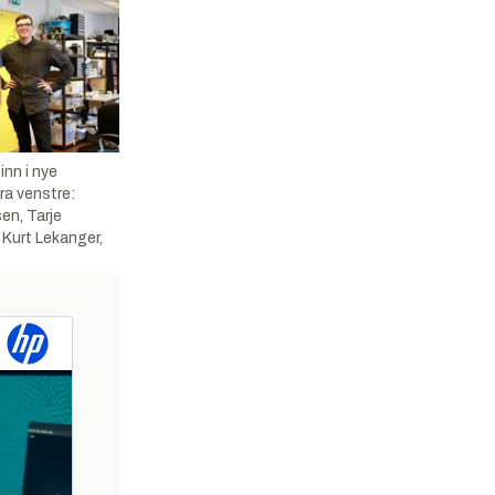
inn i nye
Fra venstre:
en, Tarje
Kurt Lekanger,