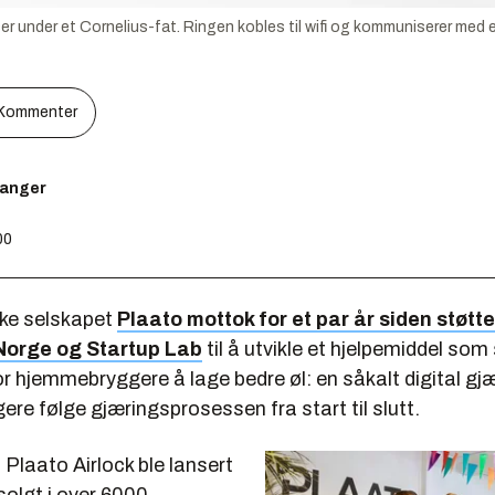
r under et Cornelius-fat. Ringen kobles til wifi og kommuniserer med e
Kommenter
kanger
00
rske selskapet
Plaato mottok for et par år siden støtte
Norge og Startup Lab
til å utvikle et hjelpemiddel som
or hjemmebryggere å lage bedre øl: en såkalt digital gj
re følge gjæringsprosessen fra start til slutt.
t Plaato Airlock ble lansert