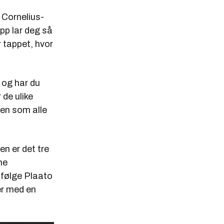
 Cornelius-
app lar deg så
 tappet, hvor
 og har du
 de ulike
-en som alle
n er det tre
ne
Ifølge Plaato
er med en