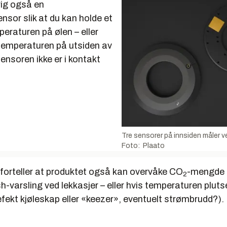
rig også en
sor slik at du kan holde et
eraturen på ølen – eller
 temperaturen på utsiden av
sensoren ikke er i kontakt
Tre sensorer på innsiden måler v
Foto: Plaato
 forteller at produktet også kan overvåke CO
-mengde i
2
h-varsling ved lekkasjer – eller hvis temperaturen plutse
fekt kjøleskap eller «keezer», eventuelt strømbrudd?).