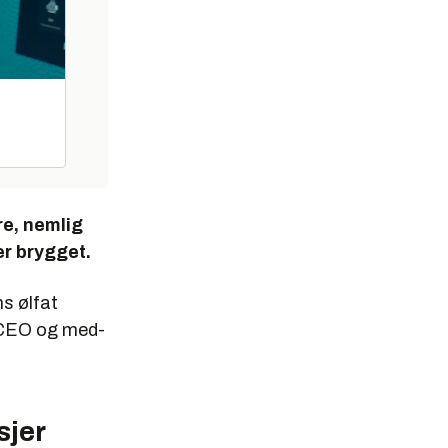
re, nemlig
 er brygget.
s ølfat
r CEO og med-
sjer