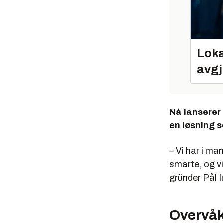
Loka
avgj
Nå lanserer
en løsning 
– Vi har i ma
smarte, og vi
gründer Pål I
Overvåk