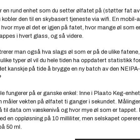
 en rund enhet som du setter ølfatet på (støtter fat av
u kobler den til en skybasert tjeneste via wifi. En mobil-
hvor mye øl det er igjen på fatet, hvor mange øl som er
ppes i hvert glass, og så videre.
trerer man også hva slags øl som er på de ulike fatene,
ulike typer øl vil du hele tiden ha oppdatert statistikk for
 det kanskje på tide å brygge en ny batch av den NEIPA
?
e fungerer på er ganske enkel: Inne i Plaato Keg-enhete
 måler vekten på ølfatet ti ganger i sekundet. Målinge
å til data om væskenivå og hvor mye øl som er tappet. 
ed en oppløsning på 10 milliliter, men selskapet operer
på 50 ml.