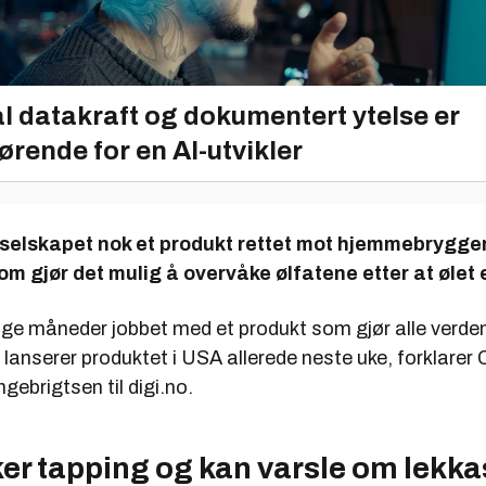
l datakraft og dokumentert ytelse er
ørende for en AI-utvikler
 selskapet nok et produkt rettet mot hjemmebrygge
som gjør det mulig å overvåke
ølfatene
etter at ølet
nge måneder jobbet med et produkt som gjør alle verden
 lanserer produktet i USA allerede neste uke, forklare
ngebrigtsen til digi.no.
er tapping og kan varsle om lekka