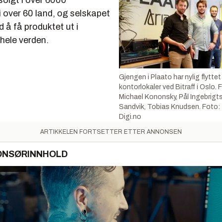
solgt i over 6000
 over 60 land, og selskapet
 å få produktet ut i
 hele verden.
Gjengen i Plaato har nylig flyttet 
kontorlokaler ved Bitraff i Oslo. 
Michael Kononsky, Pål Ingebrigts
Sandvik, Tobias Knudsen. Foto: 
Digi.no
ARTIKKELEN FORTSETTER ETTER ANNONSEN
ONSØRINNHOLD