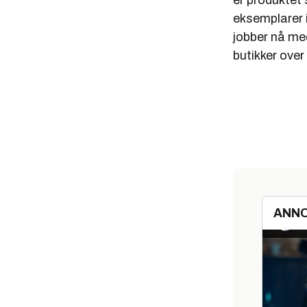
er produktet 
eksemplarer i
jobber nå med
butikker over
ANN