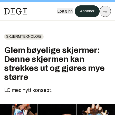
Logg inn
Abonner
SKJERMTEKNOLOGI
Glem bøyelige skjermer:
Denne skjermen kan
strekkes ut og gjøres mye
større
LG med nytt konsept.