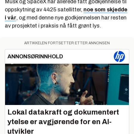
Musk og SpaceX har allerede fått godkjennelse til
oppskytning av 4425 satellitter,
noe som skjedde
i vår
, og med denne nye godkjennelsen har resten
av prosjektet i praksis nå fått grønt lys.
ARTIKKELEN FORTSETTER ETTER ANNONSEN
ANNONSØRINNHOLD
Lokal datakraft og dokumentert
ytelse er avgjørende for en AI-
utvikler