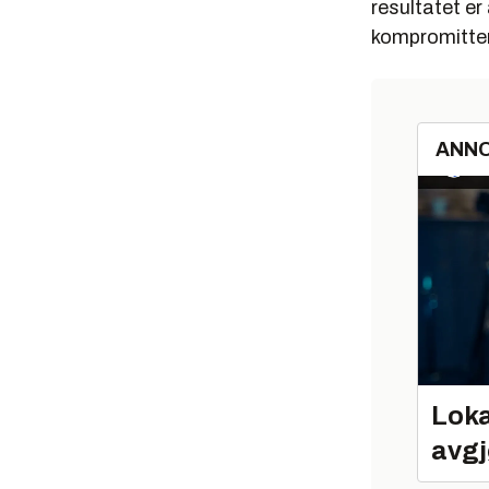
resultatet er
kompromitter
ANN
Loka
avgj