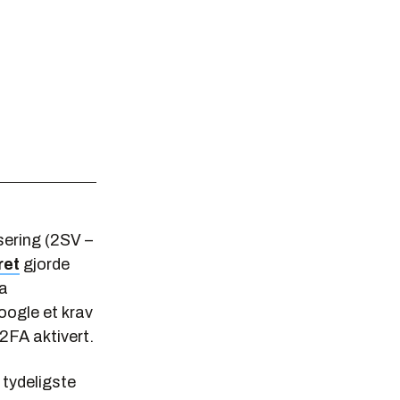
sering (2SV –
ret
gjorde
ra
Google et krav
2FA aktivert.
 tydeligste