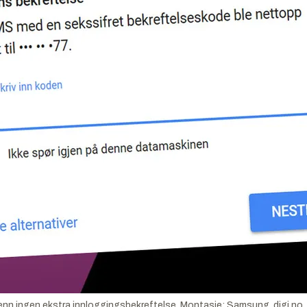
enn ingen ekstra innloggingsbekreftelse.
Montasje:
Samsung, digi.no