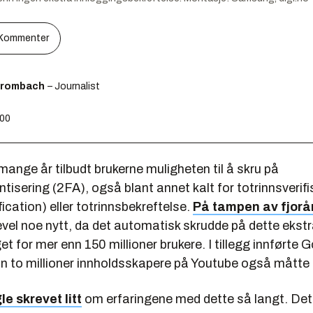
Kommenter
Brombach
– Journalist
:00
mange år tilbudt brukerne muligheten til å skru på
tisering (2FA), også blant annet kalt for totrinnsverifi
fication) eller totrinnsbekreftelse.
På tampen av fjorå
evel noe nytt, da det automatisk skrudde på dette ekst
et for mer enn 150 millioner brukere. I tillegg innførte 
n to millioner innholdsskapere på Youtube også måtte 
e skrevet litt
om erfaringene med dette så langt. Det