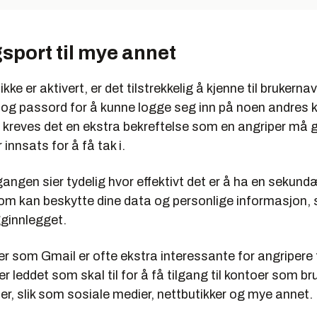
sport til mye annet
ke er aktivert, er det tilstrekkelig å kjenne til brukerna
og passord for å kunne logge seg inn på noen andres 
 kreves det en ekstra bekreftelse som en angriper må g
 innsats for å få tak i.
ngen sier tydelig hvor effektivt det er å ha en sekund
som kan beskytte dine data og personlige informasjon, s
gginnlegget.
 som Gmail er ofte ekstra interessante for angripere f
 er leddet som skal til for å få tilgang til kontoer som br
er, slik som sosiale medier, nettbutikker og mye annet.