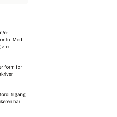
vn/e-
konto. Med
jøre
ær form for
kriver
ordi tilgang
ukeren har i