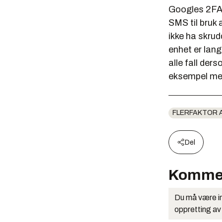
Googles 2FA-s
SMS til bruk 
ikke ha skrud
enhet er lang
alle fall der
eksempel med
FLERFAKTOR 
Del
Komme
Du må være in
oppretting av