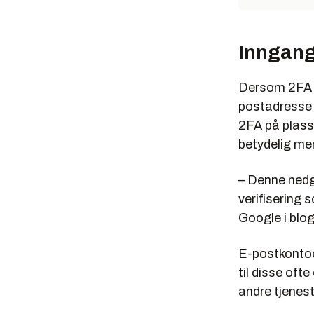
Inngang
Dersom 2FA ik
postadresse 
2FA på plass
betydelig mer
– Denne nedga
verifisering 
Google i blo
E-postkontoer
til disse ofte
andre tjenest