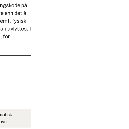
gangskode på
re enn det å
temt, fysisk
an avlyttes. I
, for
matisk
navn.