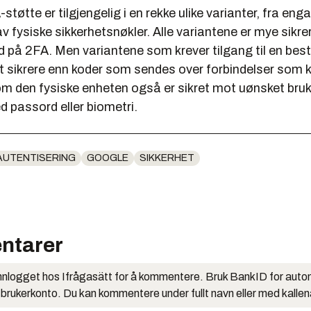
tøtte er tilgjengelig i en rekke ulike varianter, fra en
av fysiske sikkerhetsnøkler. Alle variantene er mye sikre
d på 2FA. Men variantene som krever tilgang til en bes
t sikrere enn koder som sendes over forbindelser som k
som den fysiske enheten også er sikret mot uønsket bruk
 passord eller biometri.
AUTENTISERING
GOOGLE
SIKKERHET
ntarer
nlogget hos Ifrågasätt for å kommentere. Bruk BankID for auto
 brukerkonto. Du kan kommentere under fullt navn eller med kalle