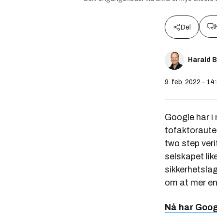
Del
Harald 
9. feb. 2022 - 14
Google har i 
tofaktorauten
two step veri
selskapet lik
sikkerhetslag
om at mer en
Nå har Googl