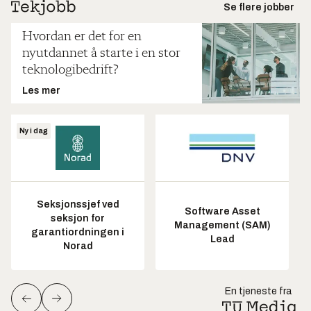
Se flere jobber
Hvordan er det for en
nyutdannet å starte i en stor
teknologibedrift?
Les mer
Ny i dag
Seksjonssjef ved
Software Asset
seksjon for
Management (SAM)
garantiordningen i
Lead
Norad
En tjeneste fra