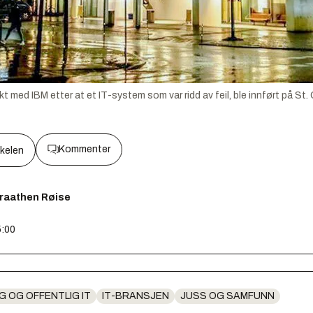
t med IBM etter at et IT-system som var ridd av feil, ble innført på St. 
Kommenter
kkelen
Braathen Røise
5:00
G OG OFFENTLIG IT
IT-BRANSJEN
JUSS OG SAMFUNN