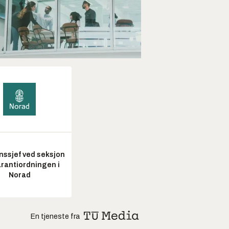
nssjef ved seksjon
arantiordningen i
Norad
En tjeneste fra