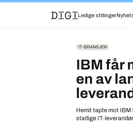
Ledige stillinger
Nyhet
IT-BRANSJEN
IBM får 
en av lan
leveran
Hemit tapte mot IBM i
statlige IT-leverandø