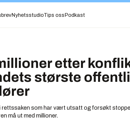
sbrev
Nyhetsstudio
Tips oss
Podkast
millioner etter konfl
dets største offentli
dører
 rettssaken som har vært utsatt og forsøkt stoppe
ren må ut med millioner.