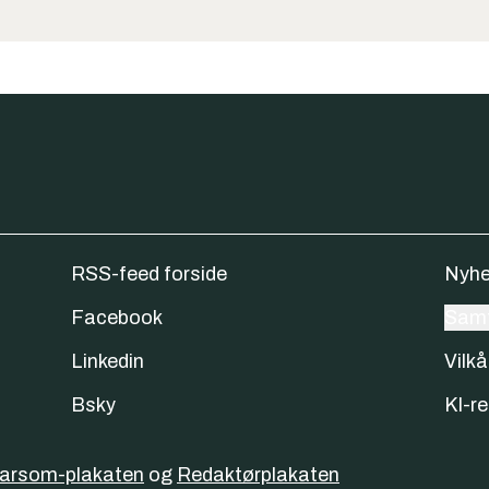
RSS-feed forside
Nyhe
Facebook
Samt
Linkedin
Vilkå
Bsky
KI-re
varsom-plakaten
og
Redaktørplakaten