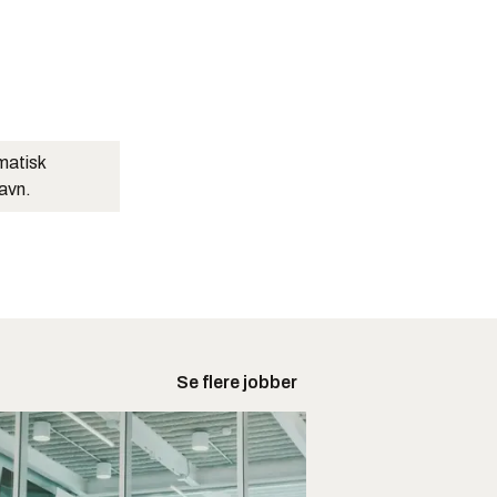
matisk
navn.
Se flere jobber