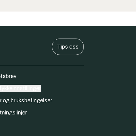
Tips oss
tsbrev
ykkeinnstillinger
r og bruksbetingelser
tningslinjer