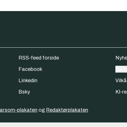
RSS-feed forside
Nyhe
Facebook
Samt
Linkedin
Vilkå
Bsky
KI-re
varsom-plakaten
og
Redaktørplakaten