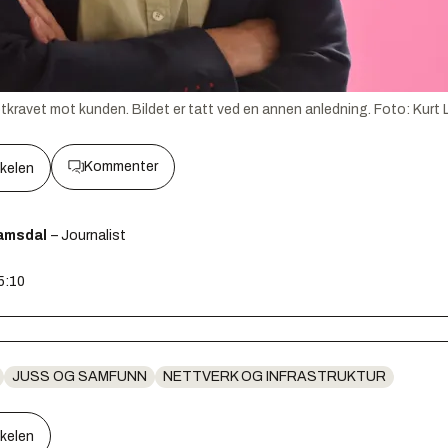
otkravet mot kunden. Bildet er tatt ved en annen anledning.
Foto:
Kurt 
Kommenter
kkelen
amsdal
– Journalist
5:10
JUSS OG SAMFUNN
NETTVERK OG INFRASTRUKTUR
kkelen