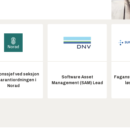
onssjef ved seksjon
Software Asset
Fagansv
garantiordningen i
Management (SAM) Lead
lø
Norad