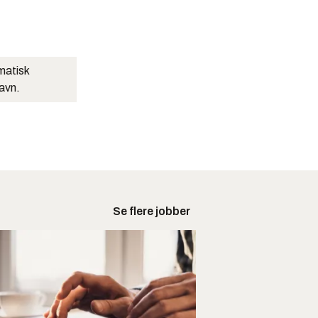
matisk
navn.
Se flere jobber