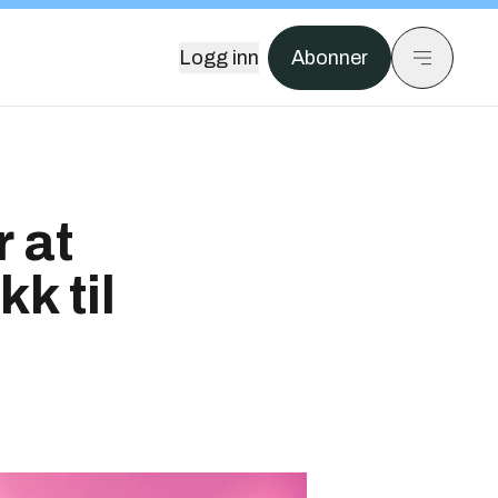
Logg inn
Abonner
r at
k til