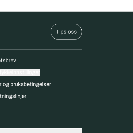
Tips oss
tsbrev
ykkeinnstillinger
r og bruksbetingelser
tningslinjer