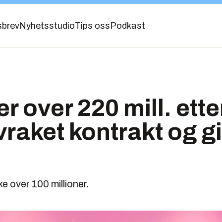
sbrev
Nyhetsstudio
Tips oss
Podkast
r over 220 mill. ette
raket kontrakt og gik
l
ke over 100 millioner.