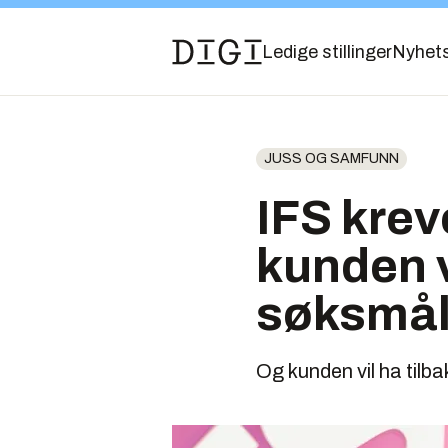
Ledige stillinger
Nyhet
JUSS OG SAMFUNN
IFS kreve
kunden v
søksmå
Og kunden vil ha tilba