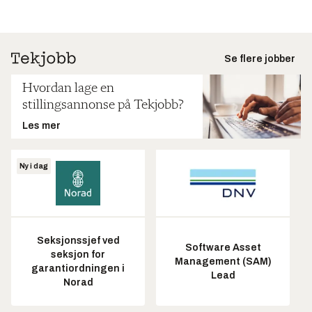
Se flere jobber
Hvordan lage en
stillingsannonse på Tekjobb?
Les mer
Ny i dag
Seksjonssjef ved
Software Asset
seksjon for
Management (SAM)
garantiordningen i
Lead
Norad