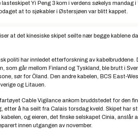
 lasteskipet Yi Peng 3 kom i verdens søkelys mandag i 
pdaget at to sjøkabler i Østersjøen var blitt kappet.
iser at det kinesiske skipet seilte nær begge kablene da
sk politi har innledet etterforskning av kabelbruddene. 
n, som går mellom Finland og Tyskland, ble brutt i Sve
one, sør for Öland. Den andre kabelen, BCS East-West 
verige og Litauen.
artøyet Cable Vigilance ankom bruddstedet for den fi
, etter å ha seilt fra Calais torsdag kveld. Skipet har s
kabelen, og eieren, det finske selskapet Cinia, anslår a
reparert innen utgangen av november.