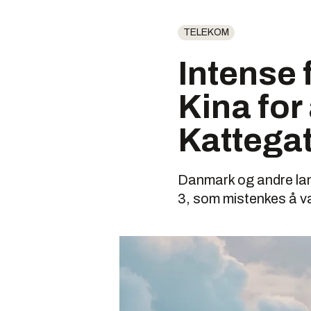
TELEKOM
Intense 
Kina for
Kattega
Danmark og andre land
3, som mistenkes å væ