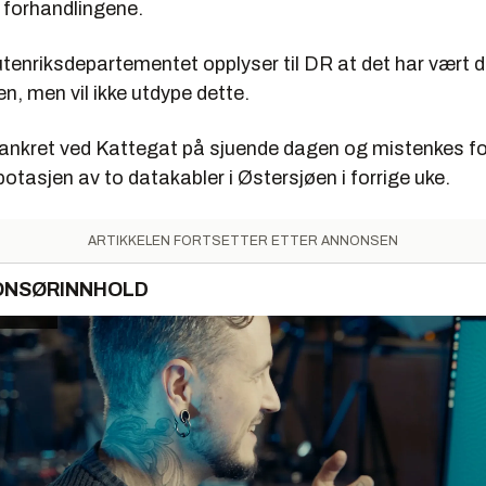
i forhandlingene.
tenriksdepartementet opplyser til DR at det har vært d
en, men vil ikke utdype dette.
r ankret ved Kattegat på sjuende dagen og mistenkes f
abotasjen av to datakabler i Østersjøen i forrige uke.
ARTIKKELEN FORTSETTER ETTER ANNONSEN
ONSØRINNHOLD