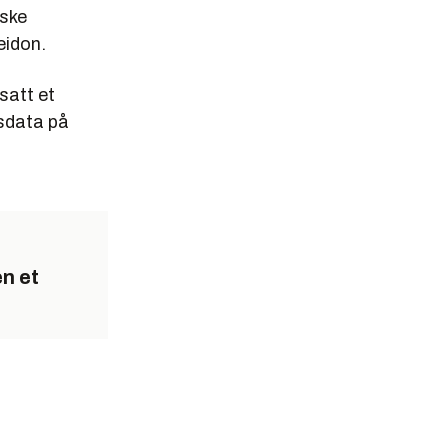
nske
eidon.
satt et
nsdata på
en et