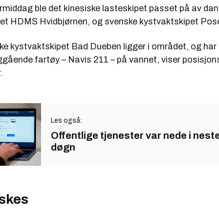
middag ble det kinesiske lasteskipet passet på av da
et HDMS Hvidbjørnen, og svenske kystvaktskipet Pos
ke kystvaktskipet Bad Dueben ligger i området, og har 
iggående fartøy – Navis 211 – på vannet, viser posisjo
.
Les også:
Offentlige tjenester var nede i nest
døgn
rskes