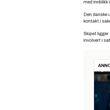
med innblikk 
Den danske u
kontakt i sak
Skipet ligge
involvert i s
ANN