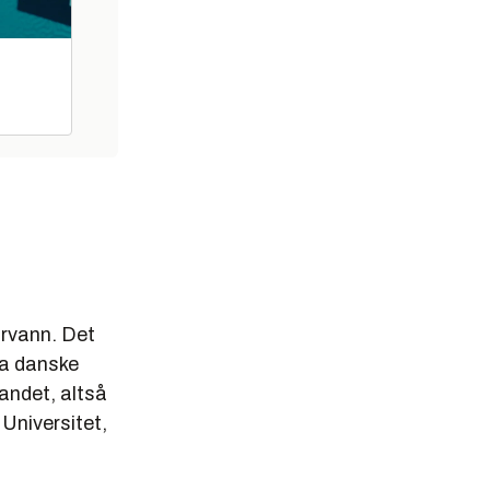
farvann. Det
va danske
landet, altså
 Universitet,