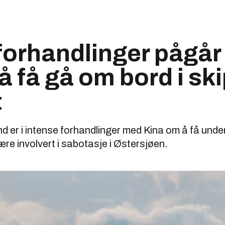
forhandlinger pågå
 å få gå om bord i sk
t
 er i intense forhandlinger med Kina om å få unde
re involvert i sabotasje i Østersjøen.