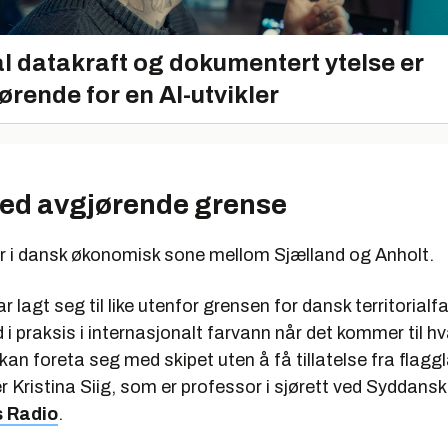
l datakraft og dokumentert ytelse er
ørende for en AI-utvikler
ved avgjørende grense
er i dansk økonomisk sone mellom Sjælland og Anholt.
r lagt seg til like utenfor grensen for dansk territorial
 i praksis i internasjonalt farvann når det kommer til h
an foreta seg med skipet uten å få tillatelse fra flagg
er Kristina Siig, som er professor i sjørett ved Syddansk
s Radio
.