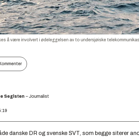
kes å være involvert i ødeleggelsen av to undersjøiske telekommunikas
Kommenter
ge Seglsten
– Journalist
5:19
både danske DR og svenske SVT, som begge siterer ano