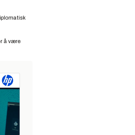
iplomatisk
or å være