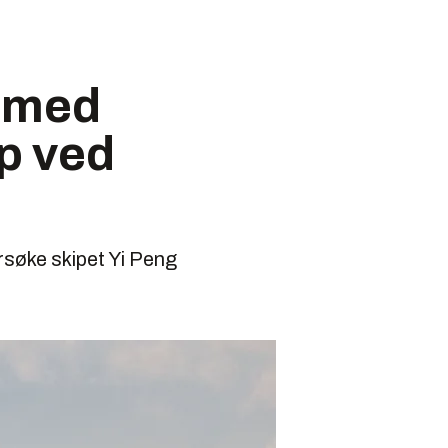
r med
ip ved
rsøke skipet Yi Peng