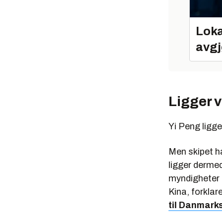
Loka
avgj
Ligger 
Yi Peng ligg
Men skipet ha
ligger dermed
myndigheter k
Kina, forklar
til Danmark