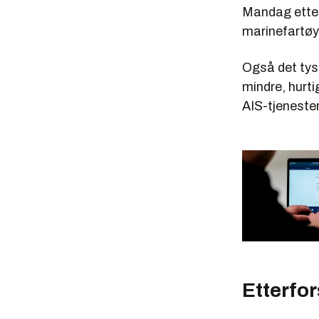
Mandag etter
marinefartøy
Også det tys
mindre, hurt
AIS-tjenester
Etterfo