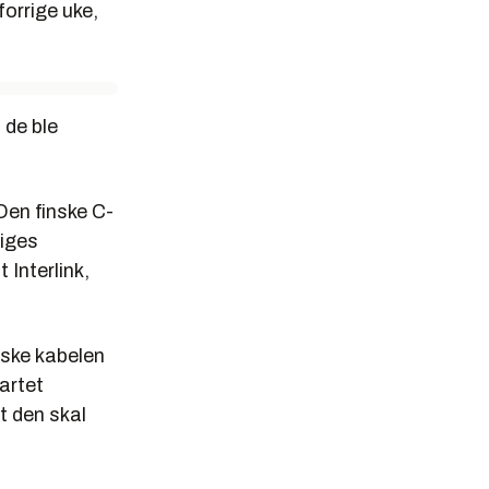
forrige uke,
 de ble
Den finske C-
riges
Interlink,
nske kabelen
tartet
t den skal