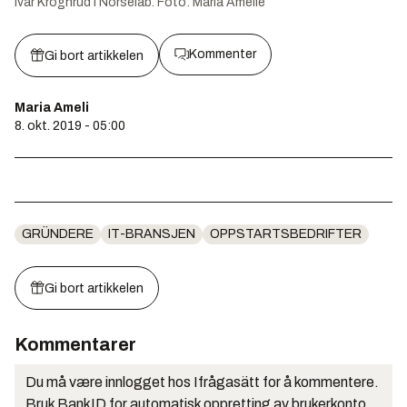
Ivar Kroghrud i Norselab.
Foto:
Maria Amelie
Kommenter
Gi bort artikkelen
Maria Ameli
8. okt. 2019 - 05:00
GRÜNDERE
IT-BRANSJEN
OPPSTARTSBEDRIFTER
Gi bort artikkelen
Kommentarer
Du må være innlogget hos Ifrågasätt for å kommentere.
Bruk BankID for automatisk oppretting av brukerkonto.