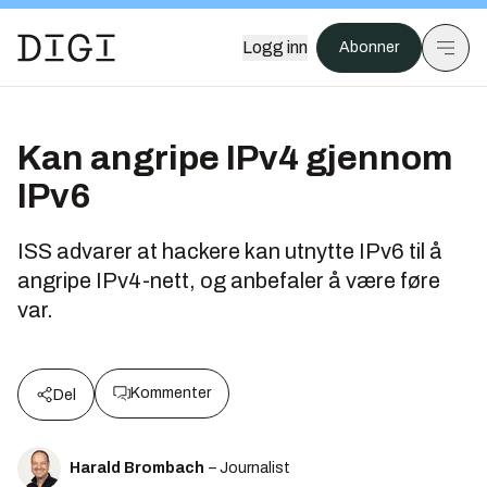
Logg inn
Abonner
Kan angripe IPv4 gjennom
IPv6
ISS advarer at hackere kan utnytte IPv6 til å
angripe IPv4-nett, og anbefaler å være føre
var.
Kommenter
Del
Harald Brombach
– Journalist