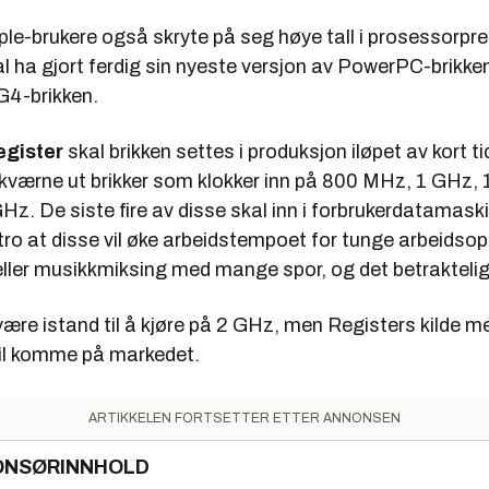
le-brukere også skryte på seg høye tall i prosessorpres
l ha gjort ferdig sin nyeste versjon av PowerPC-brikke
 G4-brikken.
egister
skal brikken settes i produksjon iløpet av kort ti
 kværne ut brikker som klokker inn på 800 MHz, 1 GHz, 
z. De siste fire av disse skal inn i forbrukerdatamask
å tro at disse vil øke arbeidstempoet for tunge arbeids
eller musikkmiksing med mange spor, og det betraktelig
være istand til å kjøre på 2 GHz, men Registers kilde me
vil komme på markedet.
ARTIKKELEN FORTSETTER ETTER ANNONSEN
ONSØRINNHOLD