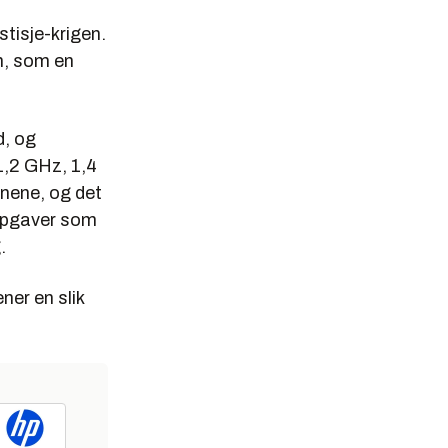
tisje-krigen.
n, som en
d, og
1,2 GHz, 1,4
inene, og det
oppgaver som
.
ner en slik