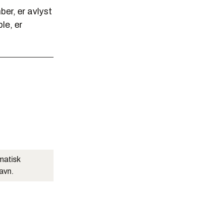
ber, er avlyst
le, er
matisk
navn.