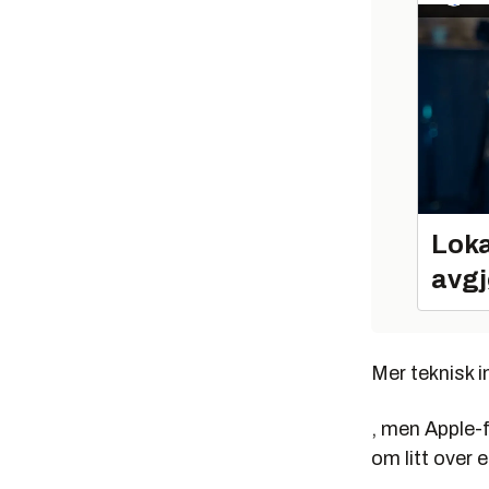
Loka
avgj
Mer teknisk 
, men Apple-
om litt over e