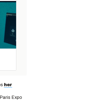
es
her
 Paris Expo