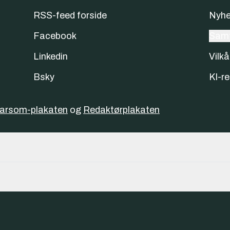
RSS-feed forside
Nyhe
Facebook
Samt
Linkedin
Vilkå
Bsky
KI-re
varsom-plakaten
og
Redaktørplakaten