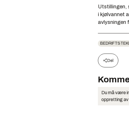
Utstillingen,
i kjølvannet 
avlysningen f
BEDRIFTSTEK
Del
Komme
Du må være in
oppretting av