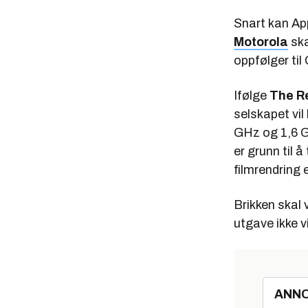
Snart kan App
Motorola
ska
oppfølger til
Ifølge
The R
selskapet vil
GHz og 1,6 GH
er grunn til 
filmrendring 
Brikken skal 
utgave ikke 
ANN