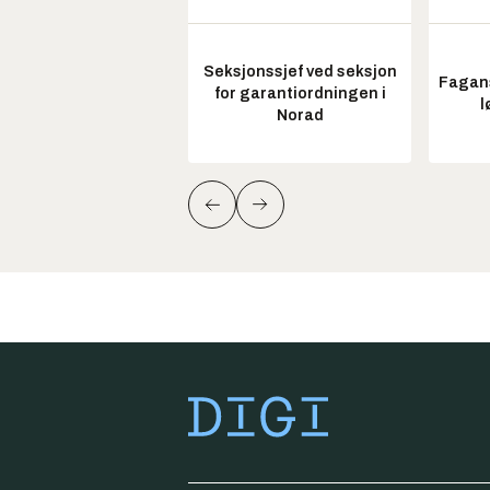
Seksjonssjef ved seksjon
Fagans
for garantiordningen i
l
Norad