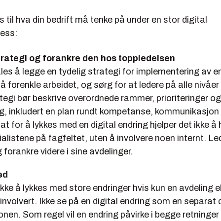
s til hva din bedrift må tenke på under en stor digital
ess:
rategi og forankre den hos toppledelsen
es å legge en tydelig strategi for implementering av en
å forenkle arbeidet, og sørg for at ledere på alle nivåer 
ategi bør beskrive overordnede rammer, prioriteringer og
ng, inkludert en plan rundt kompetanse, kommunikasjon 
t for å lykkes med en digital endring hjelper det ikke å 
alistene på fagfeltet, uten å involvere noen internt. L
 forankre videre i sine avdelinger.
ed
ikke å lykkes med store endringer hvis kun en avdeling el
 involvert. Ikke se på en digital endring som en separat 
nen. Som regel vil en endring påvirke i begge retninger