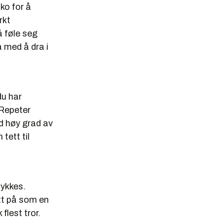
ko for å
rkt
å føle seg
a med å dra i
du har
 Repeter
ed høy grad av
tett til
lykkes.
ett på som en
flest tror.