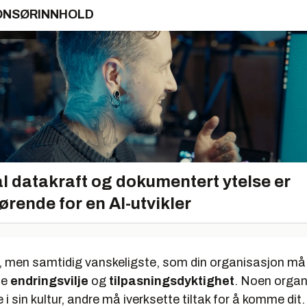
ONSØRINNHOLD
l datakraft og dokumentert ytelse er
ørende for en AI-utvikler
, men samtidig vanskeligste, som din organisasjon må få
pe
endringsvilje
og
tilpasningsdyktighet
. Noen organ
 i sin kultur, andre må iverksette tiltak for å komme dit.