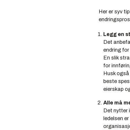
Her er syv tip
endringspros
Legg en st
Det anbefal
endring for 
En slik str
for innføri
Husk også a
beste spesi
eierskap og
Alle må m
Det nytter 
ledelsen er
organisasjo