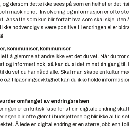
, og dersom dette ikke sees på som en helhet er det risi
el i maskineriet. Involvering og informasjon er ofte ste
t. Ansatte som kun blir fortalt hva som skal skje uten 
il ikke nødvendigvis være positive til endringen eller bidr
ng.
r, kommuniser, kommuniser
 lett å glemme at andre ikke vet det du vet. Når du tror 
 og informert nok, så kan du si det minst én gang til.
il du vet du har nådd alle. Skal man skape en kultur m
je og tilpasningsdyktighet kan du ikke holde informasjon 
rvurder omfanget av endringsreisen
ingen er en kritisk fase for at din digitale endring skal 
ingen blir ofte glemt i budsjettene og blir ikke alltid s
ektet. Å lede en digital endring er en større jobb enn folk 