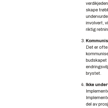
verdikjeden
skape trøbb
undervurder
involvert, v
riktig retni
Kommunise
Det er ofte
kommunisert
budskapet t
endringsvil
brystet.
Ikke unde
Implementer
Implementer
del av prosj