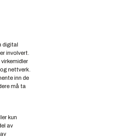
 digital
er involvert.
 virkemidler
og nettverk.
hente inn de
edere må ta
ler kun
del av
 av