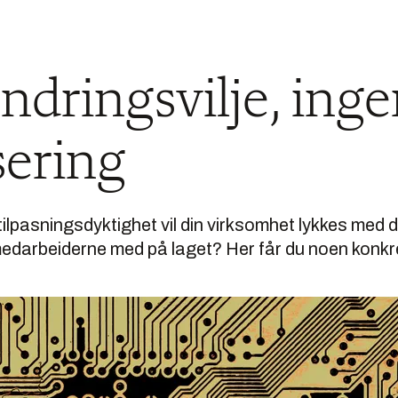
ndringsvilje, ing
sering
ilpasningsdyktighet vil din virksomhet lykkes med d
edarbeiderne med på laget? Her får du noen konkre