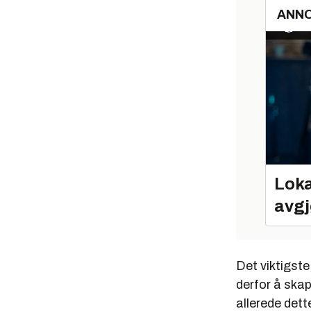
ANN
Loka
avgj
Det viktigste
derfor å ska
allerede dette