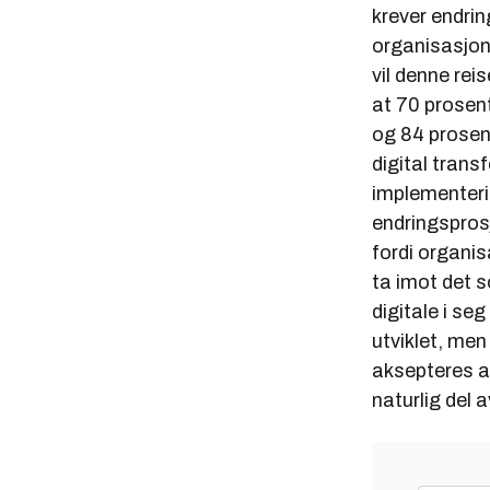
krever endri
organisasjon 
vil denne reis
at 70 prosent 
og 84 prosen
digital trans
implementerin
endringspros
fordi organis
ta imot det s
digitale i se
utviklet, men 
aksepteres av
naturlig del 