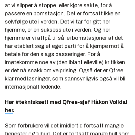
at vi slipper å stoppe, eller kjøre sakte, for å
passere en bomstasjon. Det er fortsatt ikke en
selvfølge ute i verden. Det vi tar for gitt her
hjemme, er en suksess ute i verden. Og her
hjemme er vi attpå til så lei bomstasjoner at det
har etablert seg et eget parti for å kjempe mot å
betale for den slags passeringer. For å
imøtekomme noe av (den iblant elleville) kritikken,
er det nå snakk om veiprising. Også der er Qfree
klar med løsninger, som sannsynligvis også vil bli
internasjonalt ledende.
Hør #teknisksett med Qfree-sjef Håkon Volldal
her
.
Som forbrukere vil det imidlertid fortsatt mangle
tjenester og tilbud. Det er fortsatt mange hull som