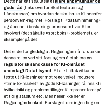
Dette har gitt seg utslag i
klare anbefalinger og
gode råd
(f.eks overfor Skatteetaten og
Lånekassen) om hvordan de skal bruke KI innenfor
personvern-regimet. Forslag til «dataminimering»
og åpenhet i beslutningsprosesser hvor KI er
involvert (det såkalte «sort boks»-problemet), er
eksempler på det.
Det er derfor gledelig at Regjeringen nå forsterker
denne rollen ved sitt forslag om å etablere
en
regulatorisk sandkasse for KI-området
underlagt Datatilsynet
. Et slikt tiltak vil kunne
teste ut KI-løsninger mot regelverket, redusere
«time-to-market» av gode KI-løsninger, få innsikt i
hvilke risiki og problemstillinger KI representerer på
et tidlig stadium etc. Men heller ikke her er
Regjeringen konkret: Forslaget sier ingen ting om