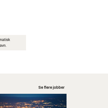
matisk
navn.
Se flere jobber