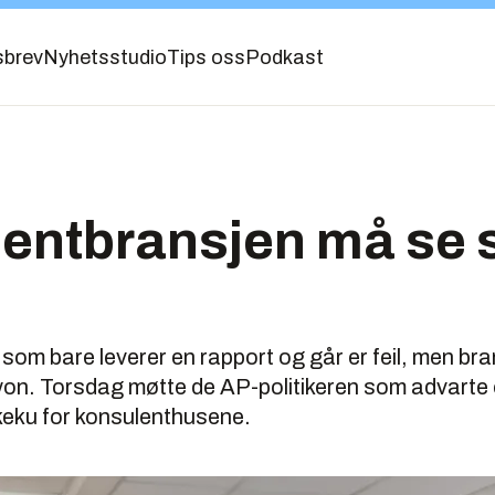
sbrev
Nyhetsstudio
Tips oss
Podkast
entbransjen må se s
 som bare leverer en rapport og går er feil, men b
yon. Torsdag møtte de AP-politikeren som advarte 
keku for konsulenthusene.