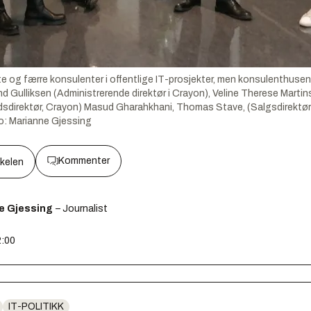
e og færre konsulenter i offentlige IT-prosjekter, men konsulenthusene
ind Gulliksen (Administrerende direktør i Crayon), Veline Therese Martin
sdirektør, Crayon) Masud Gharahkhani, Thomas Stave, (Salgsdirektør
o:
Marianne Gjessing
Kommenter
kkelen
e Gjessing
– Journalist
2:00
IT-POLITIKK