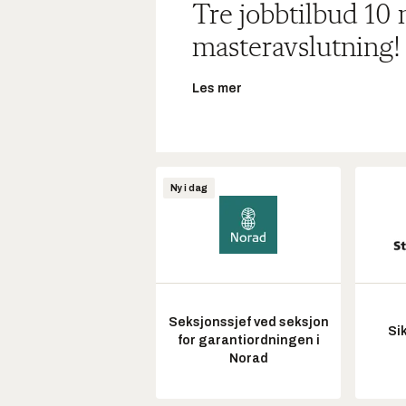
Tre jobbtilbud 10
masteravslutning!
Les mer
Ny i dag
Seksjonssjef ved seksjon
Si
for garantiordningen i
Norad