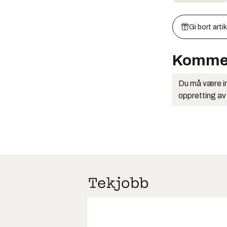
Gi bort arti
Komme
Du må være in
oppretting av