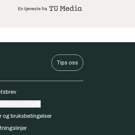
En tjeneste fra
Tips oss
tsbrev
ykkeinnstillinger
r og bruksbetingelser
tningslinjer