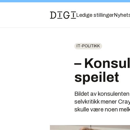
Ledige stillinger
Nyhet
IT-POLITIKK
– Konsul
speilet
Bildet av konsulenten
selvkritikk mener Cra
skulle være noen mel