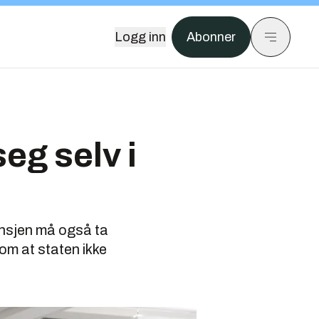
Logg inn
Abonner
eg selv i
ransjen må også ta
om at staten ikke