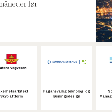
 måneder før
kkerhetsarkitekt
Fagansvarlig teknologi og
So
Skyplattform
løsningsdesign
Manag