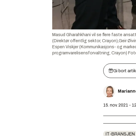
Masud Gharahkhani vil se flere faste ansatt
(Direktør offentlig sektor, Crayon),Geir Øiv
Espen Viskjer (Kommunikasjons- og marked
programvarelisensforvaltning, Crayon)
Fot
Gi bort arti
Mariann
15. nov. 2021 - 1
IT-BRANSJEN