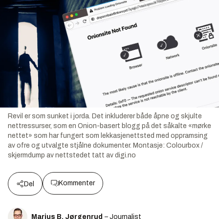
Revil er som sunket i jorda. Det inkluderer både åpne og skjulte
nettressurser, som en Onion-basert blogg på det såkalte «mørke
nettet» som har fungert som lekkasjenettsted med oppramsing
av ofre og utvalgte stjålne dokumenter.
Montasje:
Colourbox /
skjermdump av nettstedet tatt av digi.no
Kommenter
Del
Marius B. Jørgenrud
– Journalist