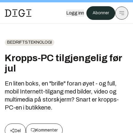
Logg inn
Abonner
BEDRIFTSTEKNOLOGI
Kropps-PC tilgjengelig før
jul
En liten boks, en "brille" foran øyet - og full,
mobil Internett-tilgang med bilder, video og
multimedia på storskjerm? Snart er kropps-
PC-en i butikkene.
Kommenter
Del