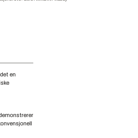
det en
iske
 demonstrerer
konvensjonell