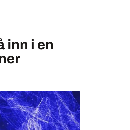
 inn i en
ner