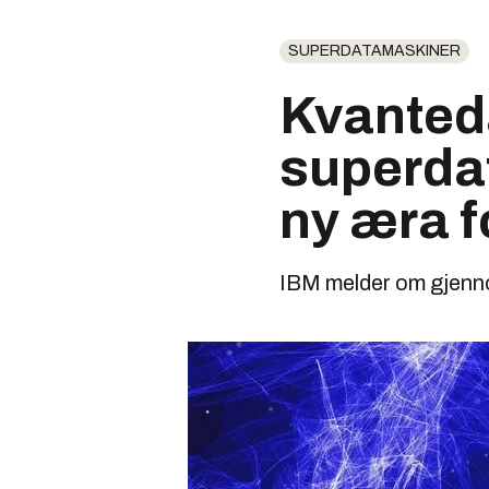
SUPERDATAMASKINER
Kvanted
superdat
ny æra 
IBM melder om gjen