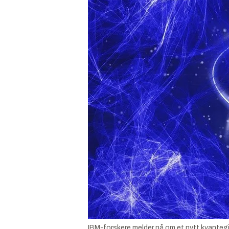
IBM-forskere melder nå om et nytt kvanteg