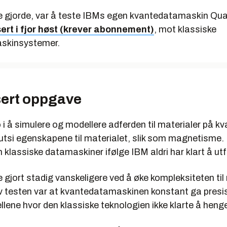
e gjorde, var å teste IBMs egen kvantedatamaskin Qu
ert i fjor høst (krever abonnement)
, mot klassiske
skinsystemer.
ert oppgave
i å simulere og modellere adferden til materialer på kv
rutsi egenskapene til materialet, slik som magnetisme.
lassiske datamaskiner ifølge IBM aldri har klart å utfø
gjort stadig vanskeligere ved å øke kompleksiteten til
v testen var at kvantedatamaskinen konstant ga presis
fellene hvor den klassiske teknologien ikke klarte å hen