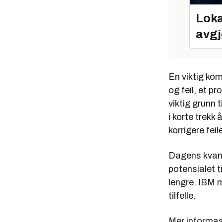
Loka
avgj
En viktig ko
og feil, et p
viktig grunn 
i korte trekk
korrigere feil
Dagens kvan
potensialet t
lengre. IBM 
tilfelle.
Mer informas