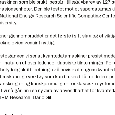
skinen som ble brukt, består i tillegg «bare» av 127 s
rmasjonsenheter. Den ble testet mot et superdatamas
 National Energy Research Scientific Computing Cent
iversity.
er gjennombruddet er det første i sitt slag og et vikti
eknologien genuint nyttig.
rste gangen vi ser at kvantedatamaskiner presist model
 i naturen ut over ledende, klassiske tilnærminger. For
betydelig skritt i retning av å bevise at dagens kvant
vitenskapelige verktøy som kan brukes til å modellere 
vanskelige – og kanskje umulige – for klassiske system
at vi nå går inn i en ny æra av anvendbarhet for kvante
 IBM Research, Darío Gil.