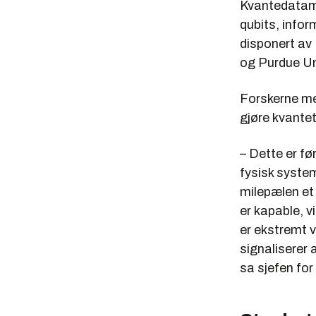
Kvantedatama
qubits, info
disponert av
og Purdue Un
Forskerne men
gjøre kvantet
– Dette er fø
fysisk system
milepælen et 
er kapable, 
er ekstremt 
signaliserer 
sa sjefen for