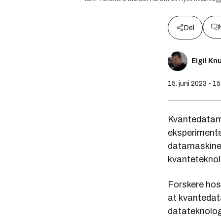
Del
Eigil K
15. juni 2023 - 1
Kvantedatama
eksperimentel
datamaskiner.
kvanteteknol
Forskere ho
at kvantedata
datateknolog