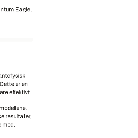
antum Eagle,
antefysisk
 Dette er en
re effektivt.
 modellene.
e resultater,
ge med.