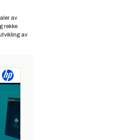
ialer av
g rekke
tvikling av