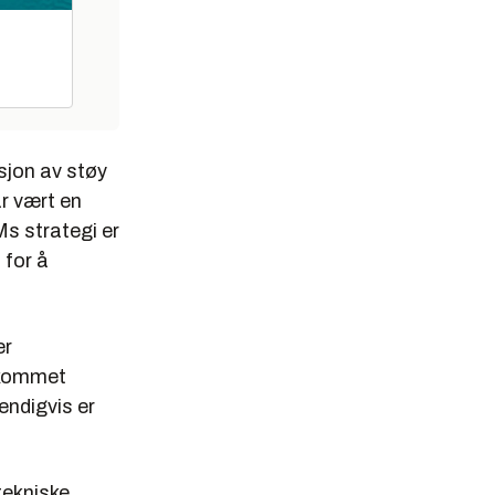
sjon av støy
ar vært en
Ms strategi er
 for å
er
r kommet
endigvis er
 tekniske