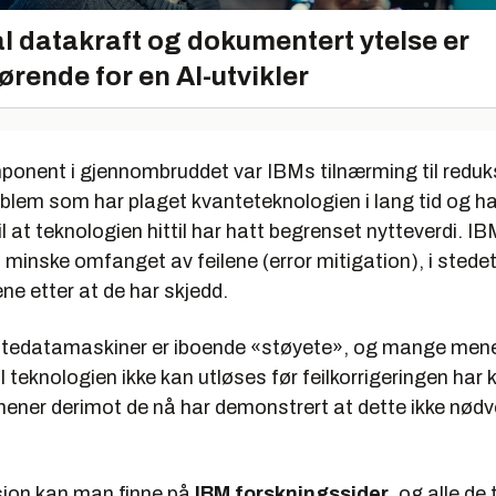
l datakraft og dokumentert ytelse er
ørende for en AI-utvikler
mponent i gjennombruddet var IBMs tilnærming til reduk
roblem som har plaget kvanteteknologien i lang tid og h
til at teknologien hittil har hatt begrenset nytteverdi. IB
 å minske omfanget av feilene (error mitigation), i stedet
ene etter at de har skjedd.
tedatamaskiner er iboende «støyete», og mange men
il teknologien ikke kan utløses før feilkorrigeringen ha
mener derimot de nå har demonstrert at dette ikke nødv
jon kan man finne på
IBM forskningssider
, og alle de