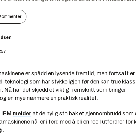
Kommenter
nudsen
5:57
skinene er spådd en lysende fremtid, men fortsatt er 
l teknologi som har stykke igjen før den kan true klass
 Nå har det skjedd et viktig fremskritt som bringer
ogien mye nærmere en praktisk realitet.
s IBM
melder
at de nylig sto bak et gjennombrudd som
maskinene nå er i ferd med å bli en reell utfordrer for 
i.