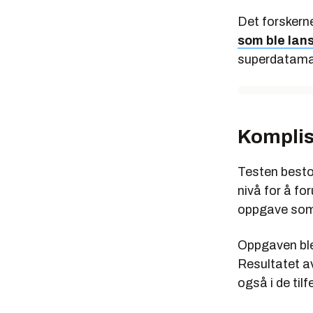
Det forskern
som ble lans
superdatama
Komplis
Testen besto 
nivå for å fo
oppgave som k
Oppgaven ble 
Resultatet a
også i de til