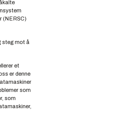
åkalte
kinsystem
er (NERSC)
g steg mot å
lerer et
 oss er denne
edatamaskiner
problemer som
er, som
datamaskiner,