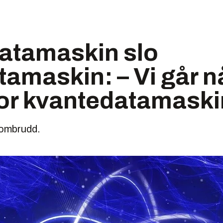
atamaskin slo
amaskin: – Vi går nå
for kvantedatamaski
nombrudd.