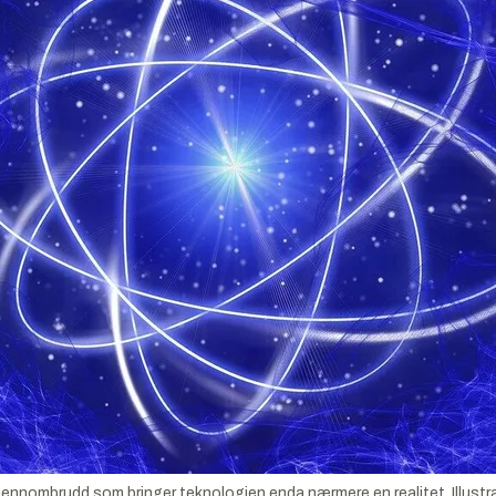
jennombrudd som bringer teknologien enda nærmere en realitet.
Illust