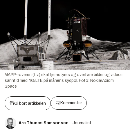
MAPP-roveren (t.v.) skal fjernstyres og overføre bilder og video i
sanntid med 4G/LTE på månens sydpol.
Foto:
Nokia/Axiom
Space
Kommenter
Gi bort artikkelen
Are Thunes Samsonsen
– Journalist