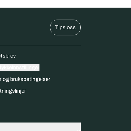
Tips oss
tsbrev
ykkeinnstillinger
r og bruksbetingelser
tningslinjer