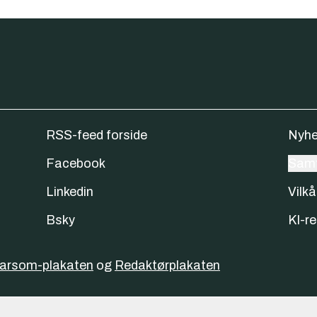
RSS-feed forside
Nyhe
Facebook
Samt
Linkedin
Vilkå
Bsky
KI-re
varsom-plakaten
og
Redaktørplakaten