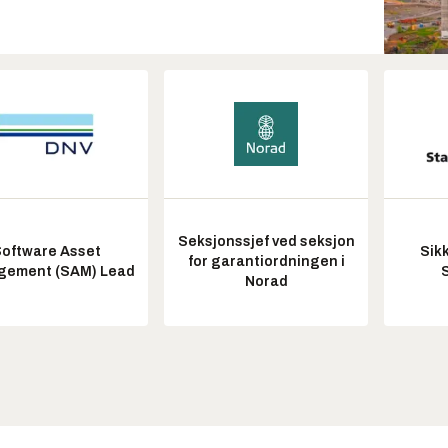
Seksjonssjef ved seksjon
oftware Asset
Sik
for garantiordningen i
ement (SAM) Lead
Norad