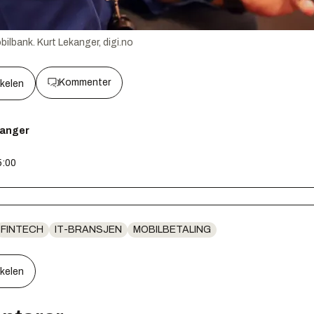
bilbank.
Kurt Lekanger, digi.no
Kommenter
kkelen
kanger
5:00
FINTECH
IT-BRANSJEN
MOBILBETALING
kkelen