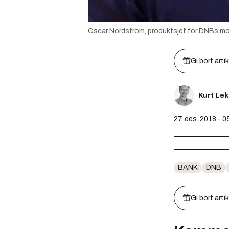
Oscar Nordström, produktsjef for DNBs mo
Gi bort arti
Kurt Le
27. des. 2018 - 0
BANK
DNB
Gi bort arti