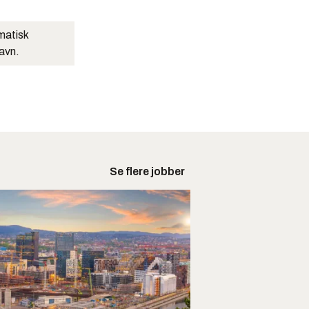
matisk
navn.
Se flere jobber