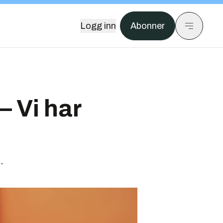
Logg inn
Abonner
– Vi har
.