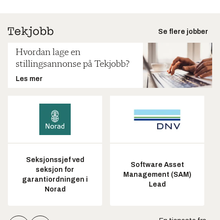
Se flere jobber
Hvordan lage en
stillingsannonse på Tekjobb?
Les mer
Seksjonssjef ved
Software Asset
seksjon for
Management (SAM)
garantiordningen i
Lead
Norad