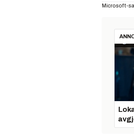
Microsoft-sak
ANN
Loka
avgj