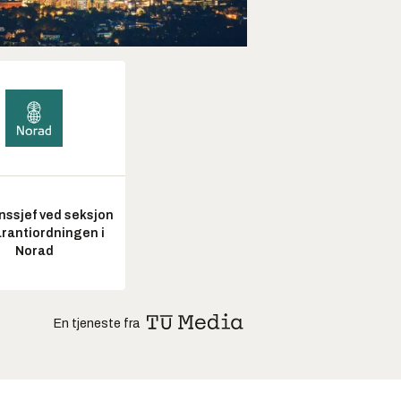
nssjef ved seksjon
arantiordningen i
Norad
En tjeneste fra