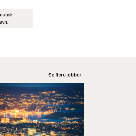
matisk
navn.
Se flere jobber