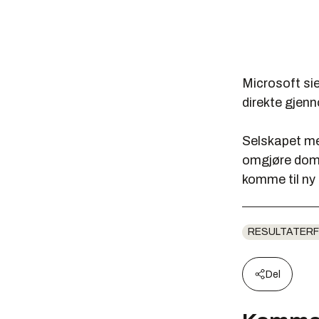
Microsoft sie
direkte gjen
Selskapet me
omgjøre domm
komme til ny
RESULTATERF
Del