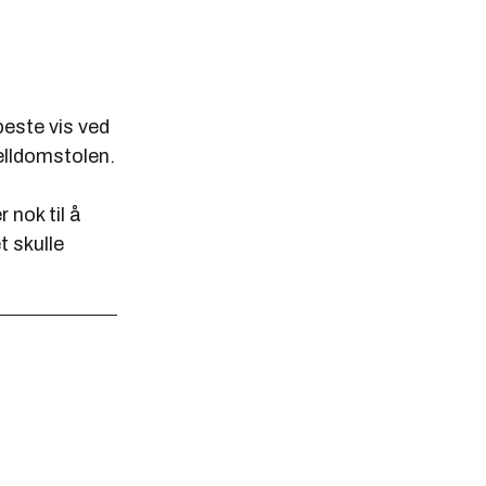
peste vis ved
elldomstolen.
nok til å
t skulle