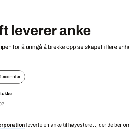
t leverer anke
pen for å unngå å brekke opp selskapet i flere enhe
Kommenter
Stokke
:07
orporation
leverte en anke til høyesterett, der de ber 