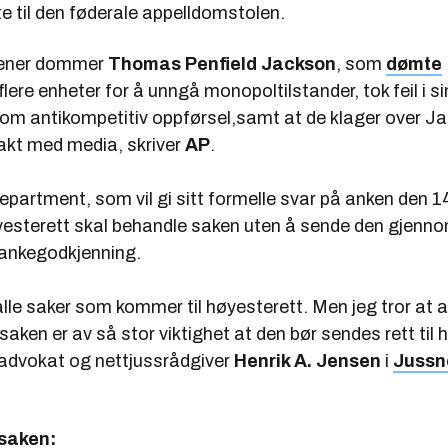
e til den føderale appelldomstolen.
ener dommer
Thomas Penfield Jackson
, som
dømte
 flere enheter for å unngå monopoltilstander, tok feil i s
 om antikompetitiv oppførsel,samt at de klager over J
akt med media, skriver
AP
.
partment, som vil gi sitt formelle svar på anken den 1
yesterett skal behandle saken uten å sende den gjenno
 ankegodkjenning.
 alle saker som kommer til høyesterett. Men jeg tror at a
aken er av så stor viktighet at den bør sendes rett til
r advokat og nettjussrådgiver
Henrik A. Jensen
i
Jussn
saken: