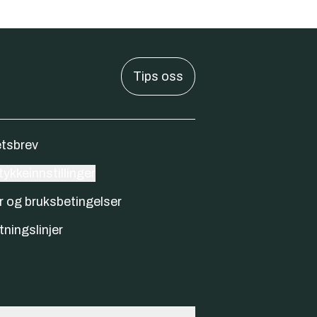
Tips oss
tsbrev
ykkeinnstillinger
r og bruksbetingelser
tningslinjer