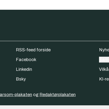
RSS-feed forside
Nyhe
Facebook
Samt
Linkedin
Vilkå
Bsky
KI-re
varsom-plakaten
og
Redaktørplakaten