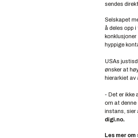
sendes direkt
Selskapet m
å deles opp i
konklusjoner
hyppige kont
USAs justisde
ønsker at hø
hierarkiet av
- Det er ikke
om at denne s
instans, sie
digi.no.
Les mer om 