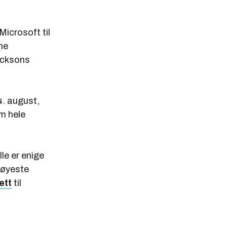
Microsoft til
ine
acksons
4. august,
m hele
lle er enige
 høyeste
ett
til