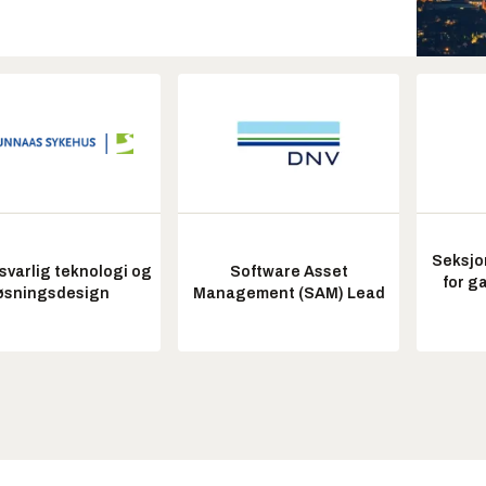
Seksjo
varlig teknologi og
Software Asset
for g
øsningsdesign
Management (SAM) Lead