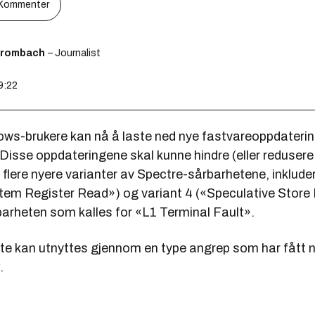
Kommenter
Brombach
– Journalist
9:22
s-brukere kan nå å laste ned nye fastvareoppdateringer
Disse oppdateringene skal kunne hindre (eller redusere 
 flere nyere varianter av Spectre-sårbarhetene, inkluder
tem Register Read
») og variant 4 («
Speculative Store
årbarheten som kalles for «L1 Terminal Fault».
te kan utnyttes gjennom en type angrep som har fått 
.