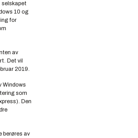
 selskapet
indows 10 og
ing for
som
nten av
t. Det vil
februar 2019.
av Windows
atering som
Express). Den
dre
e berøres av