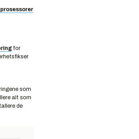
e prosessorer
ring
for
erhetsfikser
eringene som
llere alt som
tallere de