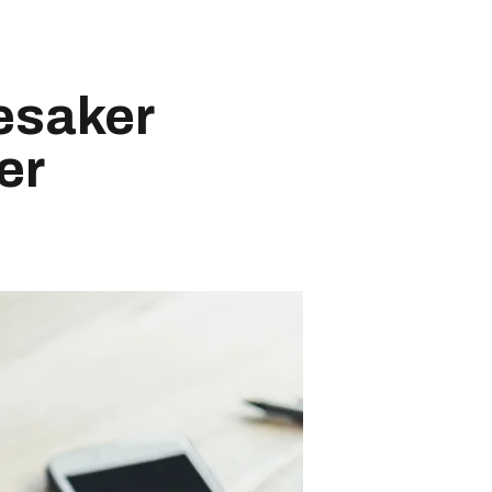
e­saker
er