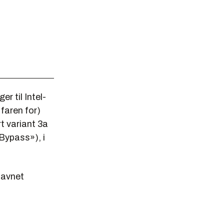
 til Intel-
faren for)
t variant 3a
 Bypass
»), i
navnet