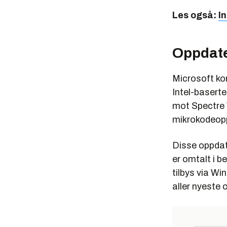
Les også:
I
Oppdate
Microsoft k
Intel-baserte
mot Spectre V
mikrokodeoppd
Disse oppdat
er omtalt i b
tilbys via Wi
aller nyeste