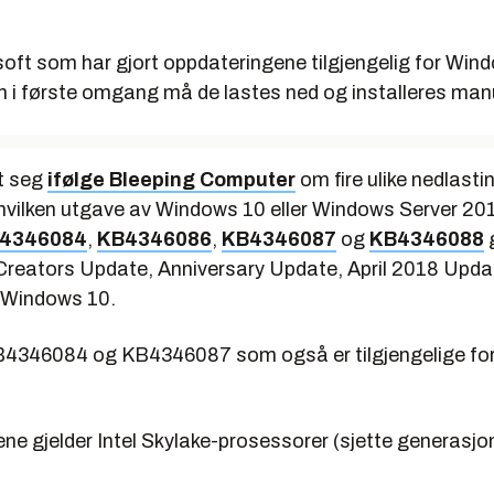
t
soft som har gjort oppdateringene tilgjengelig for Win
n i første omgang må de lastes ned og installeres man
et seg
ifølge Bleeping Computer
om fire ulike nedlastin
hvilken utgave av Windows 10 eller Windows Server 2
4346084
,
KB4346086
,
KB4346087
og
KB4346088
g
Creators Update, Anniversary Update, April 2018 Upd
 Windows 10.
B4346084 og KB4346087 som også er tilgjengelige f
ne gjelder Intel Skylake-prosessorer (sjette generasjo