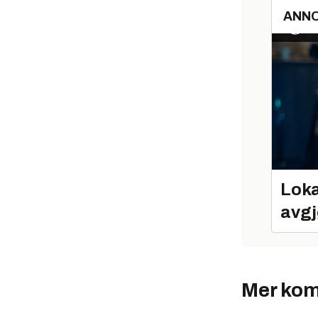
ANN
Loka
avgj
Mer kom