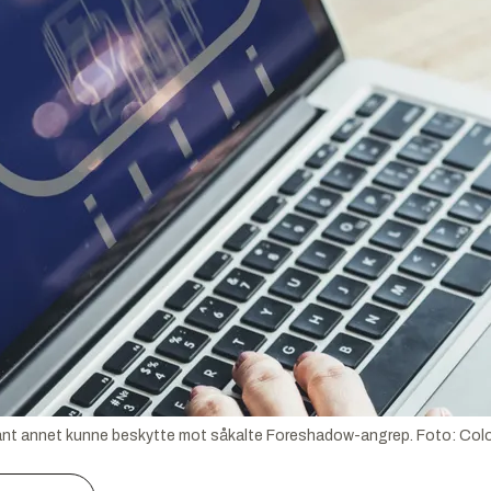
ant annet kunne beskytte mot såkalte Foreshadow-angrep.
Foto:
Col