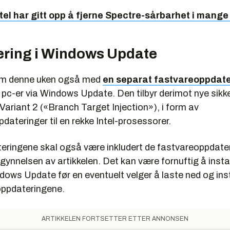
ntel har gitt opp å fjerne Spectre-sårbarhet i mang
ring i Windows Update
om denne uken også med
en separat fastvareoppdate
 pc-er via Windows Update. Den tilbyr derimot nye sikk
ariant 2 («Branch Target Injection»), i form av
ateringer til en rekke Intel-prosessorer.
eringene skal også være inkludert de fastvareoppdat
egynnelsen av artikkelen. Det kan være fornuftig å insta
ndows Update før en eventuelt velger å laste ned og ins
 oppdateringene.
ARTIKKELEN FORTSETTER ETTER ANNONSEN