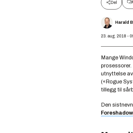
Del
Harald 
23. aug. 2018 - 0
Mange Window
prosessorer. 
utnyttelse av
(«
Rogue Sys
tillegg til s
Den sistnevn
Foreshadow