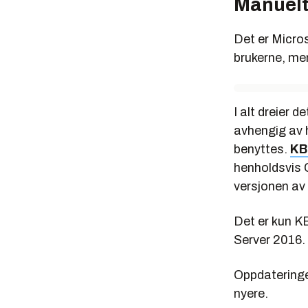
Manuel
Det er Micro
brukerne, me
I alt dreier d
avhengig av 
benyttes.
KB
henholdsvis 
versjonen av
Det er kun K
Server 2016.
Oppdateringe
nyere.