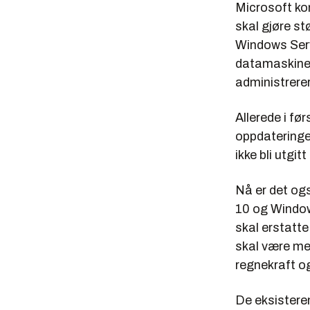
Microsoft kom
skal gjøre st
Windows Serv
datamaskiner
administrerer
Allerede i før
oppdateringen
ikke bli utgi
Nå er det og
10 og Windows
skal erstatte
skal være me
regnekraft o
De eksistere