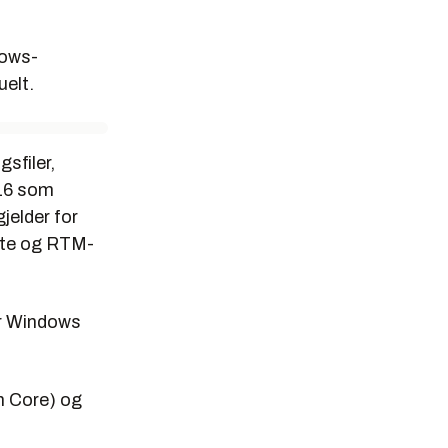
dows-
uelt.
gsfiler,
016 som
jelder for
ate og RTM-
or Windows
n Core) og