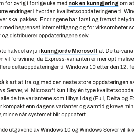
 for øvrig i forrige uke med
nok en kunngjøring
om at
ørre endringer i hvordan kvalitetsoppdateringene til W
er skal pakkes. Endringene har først og fremst betydn
 med begrenset internettilgang og for virksomheter 
 og distribuerer oppdateringene selv.
ste halvdel av juli
kunngjorde Microsoft
at Delta-varia
 vil forsvinne, da Express-varianten er mer optimaliser
tt flere deltaoppdateringer til Windows 10 etter den 12. 
så klart at fra og med den neste store oppdateringen 
 Server, vil Microsoft kun tilby én type kvalitetsoppd
 alle de tre variantene som tilbys i dag (Full, Delta og 
r kompakt enn dagens varianter og samtidig kreve min
g minne når systemet blir oppdatert.
nde utgavene av Windows 10 og Windows Server vil ikk