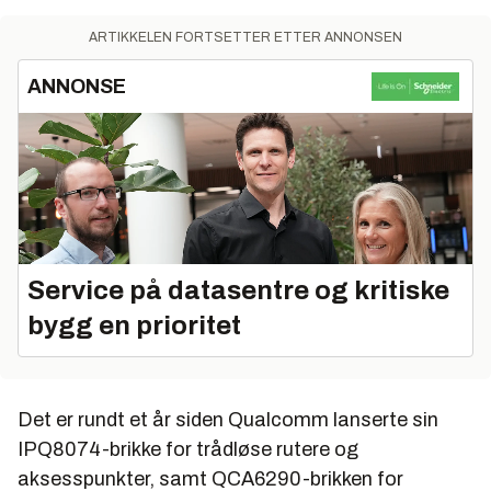
forårsake interferens og dårligere ytelse. Men
ARTIKKELEN FORTSETTER ETTER ANNONSEN
forskerne har klart å utnytte multipath til noe positivt i
stedet – nemlig å øke ytelsen til trådløse nett, i
ANNONSE
stedet for å lage problemer.
MIMO øker ytelsen ved å bruke flere smarte sendere
og mottakere – og antenner – og kombinerer flere
datastrømmer som kommer fra ulike retninger og til
ulike tidspunkter.
Service på datasentre og kritiske
bygg en prioritet
Det er rundt et år siden Qualcomm lanserte sin
IPQ8074-brikke for trådløse rutere og
aksesspunkter, samt QCA6290-brikken for