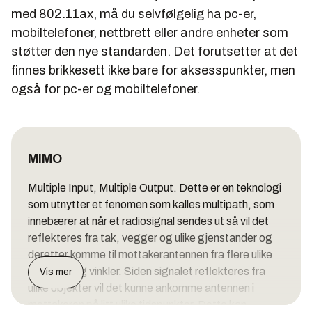
med 802.11ax, må du selvfølgelig ha pc-er,
mobiltelefoner, nettbrett eller andre enheter som
støtter den nye standarden. Det forutsetter at det
finnes brikkesett ikke bare for aksesspunkter, men
også for pc-er og mobiltelefoner.
MIMO
Multiple Input, Multiple Output. Dette er en teknologi
som utnytter et fenomen som kalles
multipath
, som
innebærer at når et radiosignal sendes ut så vil det
reflekteres fra tak, vegger og ulike gjenstander og
deretter komme til mottakerantennen fra flere ulike
retninger og vinkler. Siden signalet reflekteres fra
Vis mer
ulike objekter vil det kunne ankomme antennen i
mottakeren på litt ulike tidspunkter. Dette kan