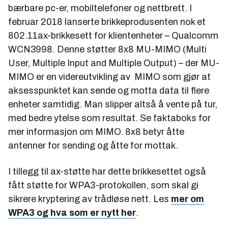
bærbare pc-er, mobiltelefoner og nettbrett. I
februar 2018 lanserte brikkeprodusenten nok et
802.11ax-brikkesett for klientenheter – Qualcomm
WCN3998. Denne støtter 8x8 MU-MIMO (Multi
User, Multiple Input and Multiple Output) – der MU-
MIMO er en videreutvikling av MIMO som gjør at
aksesspunktet kan sende og motta data til
flere
enheter
samtidig
. Man slipper altså å vente på tur,
med bedre ytelse som resultat. Se faktaboks for
mer informasjon om MIMO. 8x8 betyr åtte
antenner for sending og åtte for mottak.
I tillegg til ax-støtte har dette brikkesettet også
fått støtte for WPA3-protokollen, som skal gi
sikrere kryptering av trådløse nett. Les
mer om
WPA3 og hva som er nytt her
.