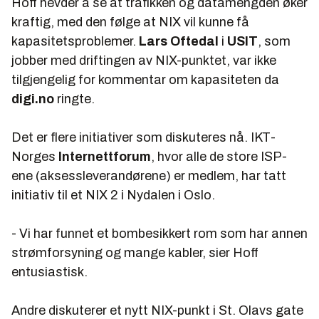
Hoff hevder å se at trafikken og datamengden øker
kraftig, med den følge at NIX vil kunne få
kapasitetsproblemer.
Lars Oftedal
i
USIT
, som
jobber med driftingen av NIX-punktet, var ikke
tilgjengelig for kommentar om kapasiteten da
digi.no
ringte.
Det er flere initiativer som diskuteres nå. IKT-
Norges
Internettforum
, hvor alle de store ISP-
ene (aksessleverandørene) er medlem, har tatt
initiativ til et NIX 2 i Nydalen i Oslo.
- Vi har funnet et bombesikkert rom som har annen
strømforsyning og mange kabler, sier Hoff
entusiastisk.
Andre diskuterer et nytt NIX-punkt i St. Olavs gate