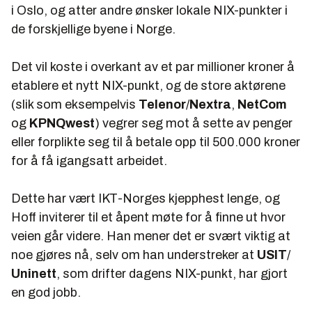
i Oslo, og atter andre ønsker lokale NIX-punkter i
de forskjellige byene i Norge.
Det vil koste i overkant av et par millioner kroner å
etablere et nytt NIX-punkt, og de store aktørene
(slik som eksempelvis
Telenor
/
Nextra
,
NetCom
og
KPNQwest
) vegrer seg mot å sette av penger
eller forplikte seg til å betale opp til 500.000 kroner
for å få igangsatt arbeidet.
Dette har vært IKT-Norges kjepphest lenge, og
Hoff inviterer til et åpent møte for å finne ut hvor
veien går videre. Han mener det er svært viktig at
noe gjøres nå, selv om han understreker at
USIT
/
Uninett
, som drifter dagens NIX-punkt, har gjort
en god jobb.