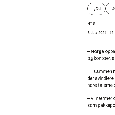
Del
NTB
7. des. 2021 - 16
– Norge oppl
og kontoer, s
Til sammen h
der svindlere
høre talemel
– Vi nærmer o
som pakkepos