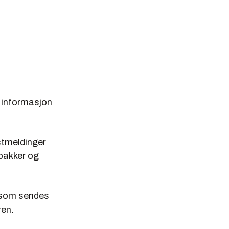
t informasjon
stmeldinger
 pakker og
t som sendes
ren.