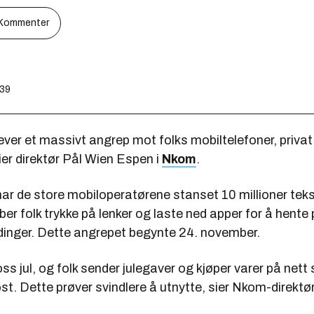
Kommenter
:39
ever et massivt angrep mot folks mobiltelefoner, priva
ier direktør Pål Wien Espen i
Nkom
.
ar de store mobiloperatørene stanset 10 millioner tek
 ber folk trykke på lenker og laste ned apper for å hente
dinger. Dette angrepet begynte 24. november.
ss jul, og folk sender julegaver og kjøper varer på net
t. Dette prøver svindlere å utnytte, sier Nkom-direktø