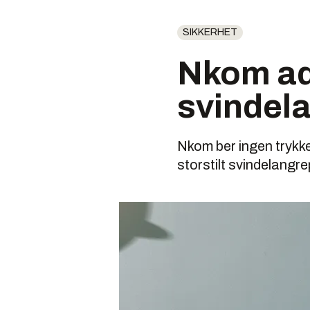
SIKKERHET
Nkom ad
svindel
Nkom ber ingen trykke 
storstilt svindelangr