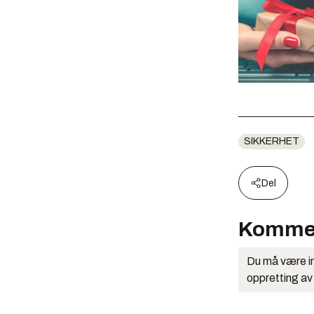
SIKKERHET
Del
Komme
Du må være in
oppretting av