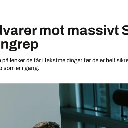
varer mot massivt 
angrep
på lenker de får i tekstmeldinger før de er helt sik
ep som er i gang.