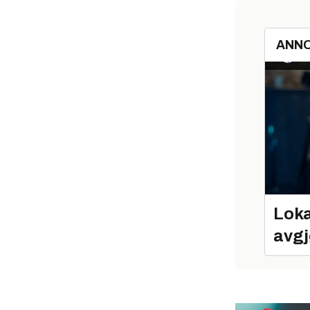
ANN
Loka
avgj