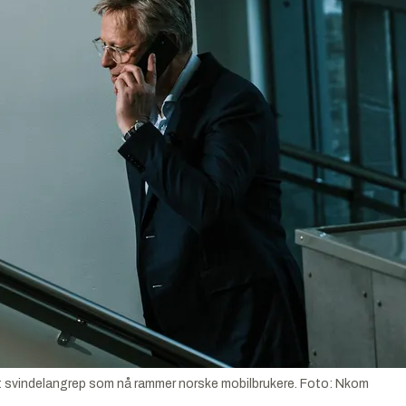
 svindelangrep som nå rammer norske mobilbrukere.
Foto:
Nkom