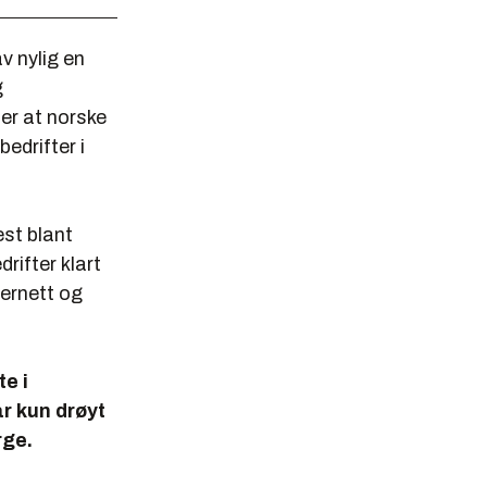
av nylig en
g
er at norske
bedrifter i
est blant
rifter klart
ternett og
e i
ar kun drøyt
rge.