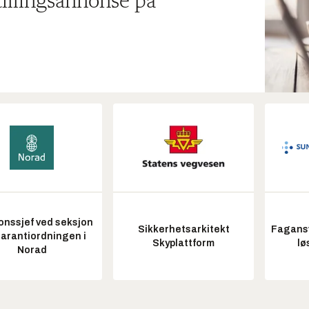
tillingsannonse på
onssjef ved seksjon
Sikkerhetsarkitekt
Fagansv
garantiordningen i
Skyplattform
lø
Norad