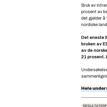
Bruk av intra
prosent av be
det gjelder å 
nordiske lan
Det eneste I
bruken av ED
av de norske
21 prosent. 
Undersøkelse
sammenlignin
Hele under
RESULTATERF