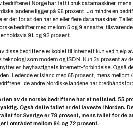
 bedriftene i Norge har tatt i bruk datamaskiner, mens 
rdiske landene ligger på 98 prosent. Jo mindre en bedrif
 er det for at den har en eller flere datamaskiner. Talle
orske bedrifter med mellom 5 og 9 ansatte, tilsvarende 
enholdsvis 91 og 92 prosent.
disse bedriftene er koblet til Internett kun ved hjelp a
s teknologi som modem og ISDN. Kun 34 prosent av d
nytter en høyhastighets Internett-forbindelse. Også det
rden. Ledende er Island med 65 prosent, mens mellom 
edriftene i de andre Nordiske landene har bredbåndsfor
rten av de norske bedriftene har et nettsted, 55 pr
yaktig. Også dette tallet er det laveste i Norden. D
tallet for Sverige er 78 prosent, mens tallet for de 
er i området mellom 64 og 72 prosent.