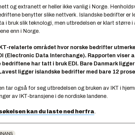
nett og extranett er heller ikke vanlig i Norge. Henholds
driftene benytter slike nettverk. Islandske bedrifter er 
ta i bruk slik teknologi, men utbredelsen er klart større i
dene enn i Norge.
KT-relaterte området hvor norske bedrifter utmerker
I (Electronic Data Interchange). Rapporten viser a
 bedriftene har tatt i bruk EDI. Bare Danmark ligge
Lavest ligger islandske bedrifter med bare 12 prose
n tar også for seg utbredelsen og bruken av IKT i hj
ger av IKT-bransjene i de nordiske landene.
søkelsen
kan du laste ned herfra
.
INANS