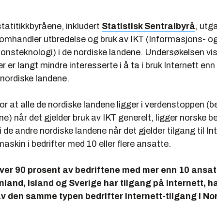
tatitikkbyråene, inkludert
Statistisk Sentralbyrå
, utg
omhandler utbredelse og bruk av IKT (Informasjons- o
nsteknologi) i de nordiske landene. Undersøkelsen vis
er er langt mindre interesserte i å ta i bruk Internett enn 
 nordiske landene.
 for at alle de nordiske landene ligger i verdenstoppen (b
 når det gjelder bruk av IKT generelt, ligger norske bed
i de andre nordiske landene når det gjelder tilgang til In
askin i bedrifter med 10 eller flere ansatte.
ver 90 prosent av bedriftene med mer enn 10 ansatt
land, Island og Sverige har tilgang på Internett, h
v den samme typen bedrifter Internett-tilgang i No