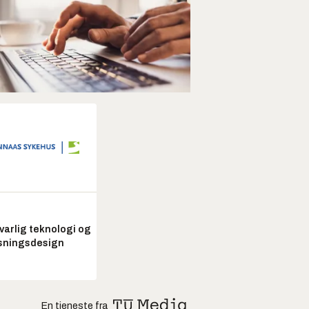
arlig teknologi og
sningsdesign
En tjeneste fra