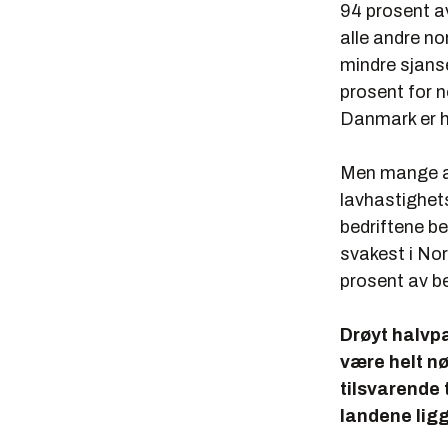
94 prosent av
alle andre no
mindre sjanse
prosent for n
Danmark er h
Men mange av 
lavhastighet
bedriftene be
svakest i No
prosent av b
Drøyt halvpa
være helt nø
tilsvarende 
landene ligg