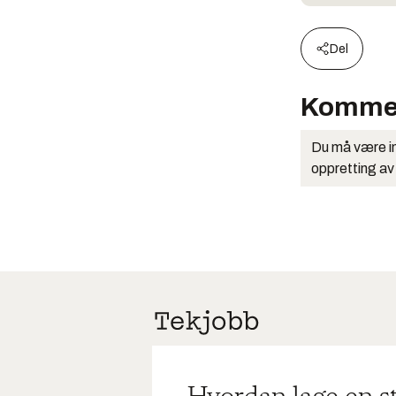
Del
Komme
Du må være in
oppretting av