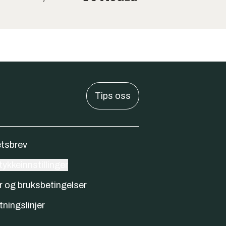
Tips oss
tsbrev
ykkeinnstillinger
r og bruksbetingelser
tningslinjer