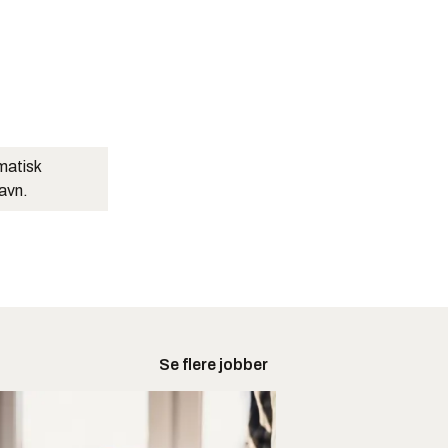
matisk
navn.
Se flere jobber