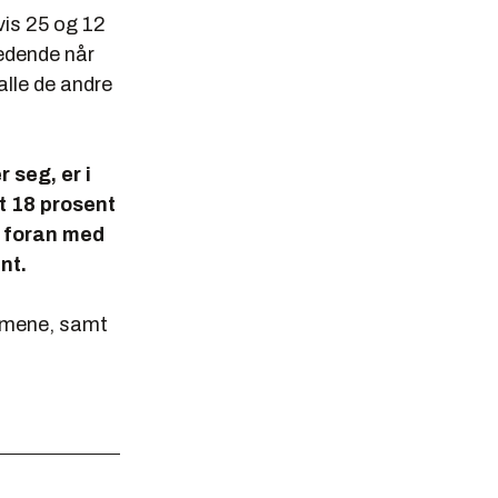
vis 25 og 12
ledende når
 alle de andre
 seg, er i
t 18 prosent
r foran med
nt.
emmene, samt