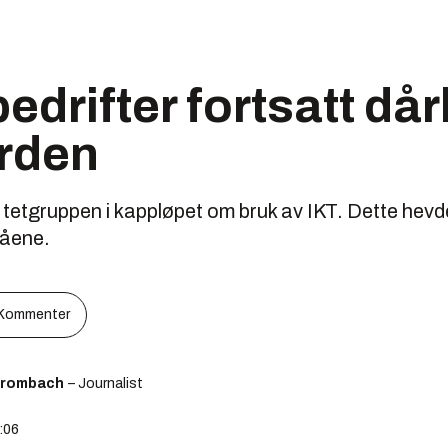
edrifter fortsatt dår
orden
i tetgruppen i kappløpet om bruk av IKT. Dette hevd
råene.
Kommenter
Brombach
– Journalist
9:06