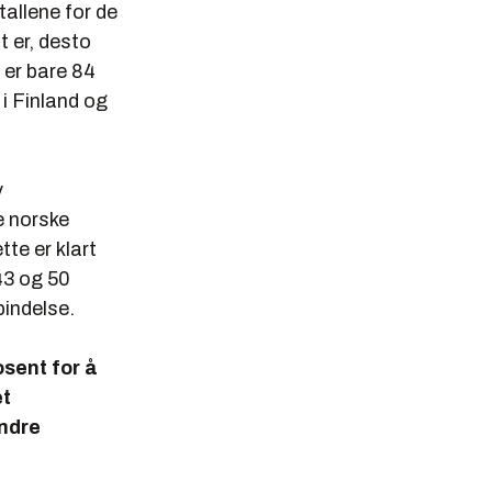
tallene for de
t er, desto
t er bare 84
i Finland og
v
e norske
te er klart
43 og 50
bindelse.
osent for å
et
andre