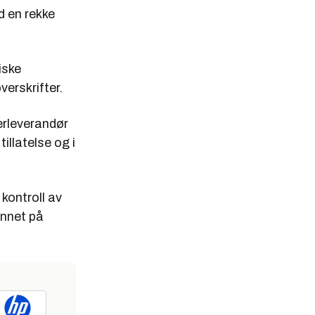
 en rekke
iske
erskrifter.
rleverandør
illatelse og i
 kontroll av
annet på