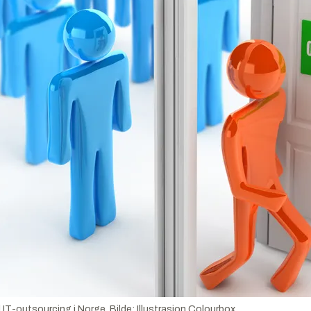
l IT-outsourcing i Norge.
Bilde:
Illustrasjon Colourbox