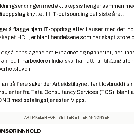
oldningsendringen med økt skepsis henger sammen med
eoppslag knyttet til IT-outsourcing det siste året.
lger å flagge hjem IT-oppdrag etter flausen med det ind
skapet HCL, er blant hendelsene som har skapt store ov
 også oppslagene om Broadnet og nødnettet, der unde
 med IT-arbeidere i India skal ha hatt full tilgang uten t
kerhetsloven.
han på flere saker der Arbeidstilsynet fant lovbrudd i sin
onsulenter fra Tata Consultancy Services (TCS), blant 
DNB med betalingstjenesten Vipps.
ARTIKKELEN FORTSETTER ETTER ANNONSEN
ONSØRINNHOLD