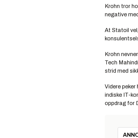
Krohn tror h
negative medi
At Statoil ve
konsulentsel
Krohn nevner
Tech Mahindra
strid med sik
Videre peker 
indiske IT-k
oppdrag for 
ANN