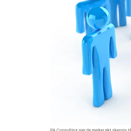
PA Consulting sier de merker økt skepsis ti