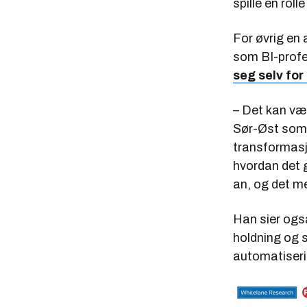
spille en rol
For øvrig en 
som BI-profe
seg selv for
– Det kan vær
Sør-Øst som 
transformasjo
hvordan det g
an, og det me
Han sier ogs
holdning og s
automatiserin