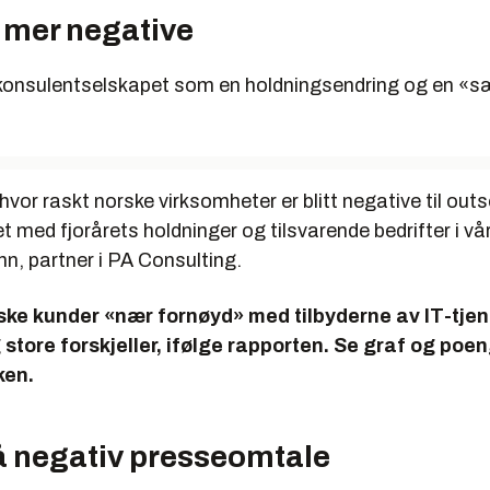
tt mer negative
 konsulentselskapet som en holdningsendring og en «s
hvor raskt norske virksomheter er blitt negative til out
med fjorårets holdninger og tilsvarende bedrifter i vå
n, partner i PA Consulting.
orske kunder «nær fornøyd» med tilbyderne av IT-tje
g store forskjeller, ifølge rapporten. Se graf og po
ken.
å negativ presseomtale