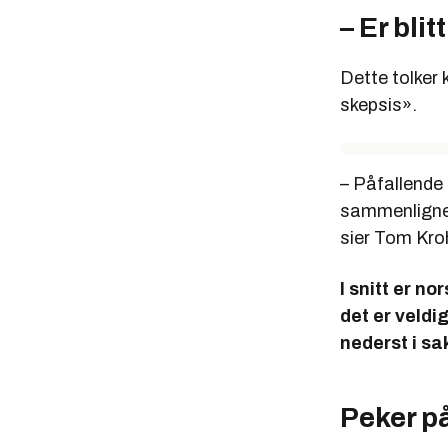
– Er bli
Dette tolker
skepsis».
– Påfallende 
sammenlignet 
sier Tom Kroh
I snitt er n
det er veldi
nederst i sa
Peker p