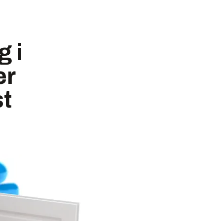
g i
er
st