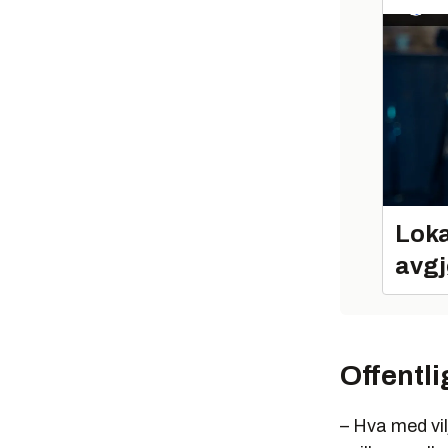
Loka
avgj
Offentli
– Hva med vil