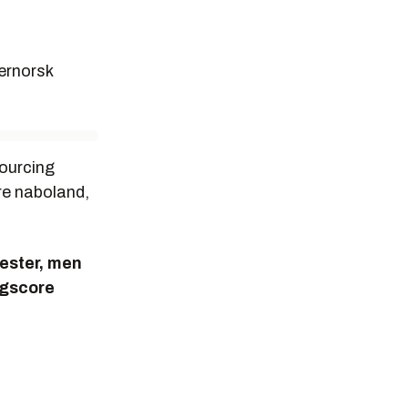
ærnorsk
sourcing
re naboland,
nester, men
engscore