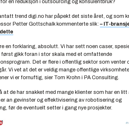
le for en reduksjon i outsourcing og konsulentbruk?
antatt trend digi.no har påpekt det siste året, og som kr
ssor Petter Gottschalk kommenterte slik:
– IT-bransj
 dette
e en forklaring, absolutt. Vi har sett noen caser, spes
først gikk foran i stor skala med et omfattende
nsprogram. Det er flere i offentlig sektor som venter 
år. Vi vet at det er veldig mange offentlige virksomhet
ner vi er fornuftig, sier Tom Krohn i PA Consulting.
å at de har snakket med mange klienter som har en lit
er an gevinster og effektivisering av robotisering og
g, før de eventuelt setter i gang nye prosjekter.