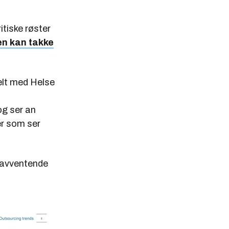
itiske røster
en kan takke
ielt med Helse
og ser an
er som ser
t avventende