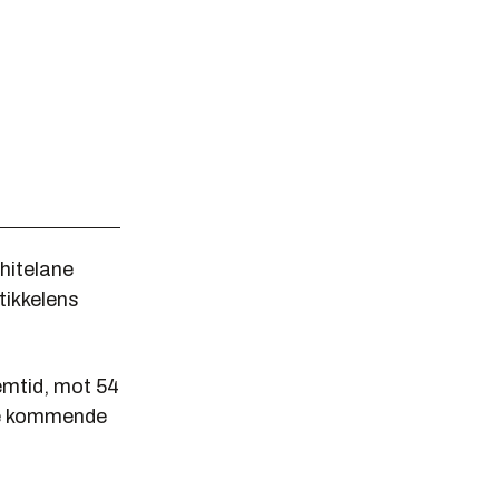
hitelane
tikkelens
emtid, mot 54
de kommende