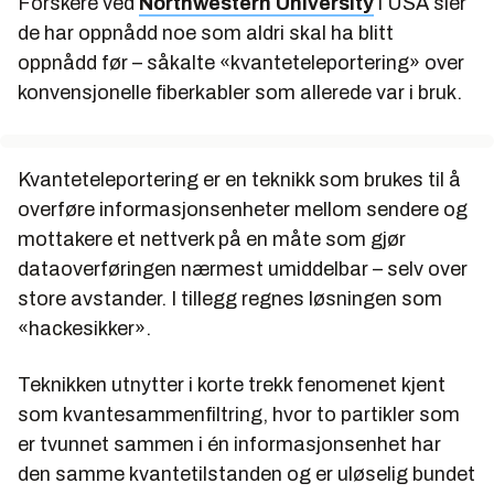
Forskere ved
Northwestern University
i USA sier
de har oppnådd noe som aldri skal ha blitt
oppnådd før – såkalte «kvanteteleportering» over
konvensjonelle fiberkabler som allerede var i bruk.
Kvanteteleportering er en teknikk som brukes til å
overføre informasjonsenheter mellom sendere og
mottakere et nettverk på en måte som gjør
dataoverføringen nærmest umiddelbar – selv over
store avstander. I tillegg regnes løsningen som
«hackesikker».
Teknikken utnytter i korte trekk fenomenet kjent
som kvantesammenfiltring, hvor to partikler som
er tvunnet sammen i én informasjonsenhet har
den samme kvantetilstanden og er uløselig bundet