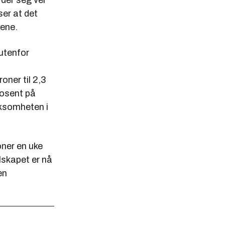
der seg vel
er at det
tene.
 utenfor
oner til 2,3
rosent på
rksomheten i
oner en uke
lskapet er nå
en