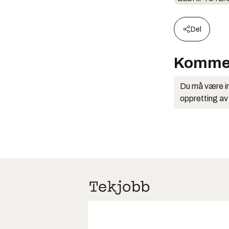
Del
Komme
Du må være in
oppretting av