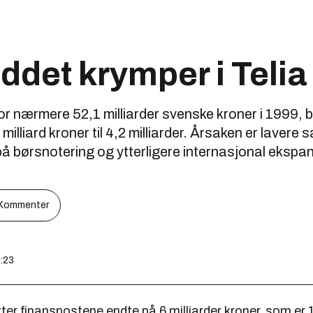
det krymper i Telia
for nærmere 52,1 milliarder svenske kroner i 1999, b
illiard kroner til 4,2 milliarder. Årsaken er lavere 
 på børsnotering og ytterligere internasjonal ekspa
Kommenter
2:23
ter finanspostene endte på 6 milliarder kroner, som er 1