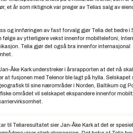
før, et år som riktignok var preger av Telias salg av e
ss og innføringen av fast forvalg gjør Telia det bedre i 
følge av ytterligere vekst innenfor mobiltelefoni, Inter
asjon. Telia gjør det også bra innenfor internasjonal
omhet.
Jan-Åke Kark understreker i årsrapporten at det nå ska
r at fusjonen med Telenor ble lagt på hylla. Selskapet
eografisk til sine nærområder i Norden, Baltikum og Po
fiske området vil selskapet ekspandere innenfor mobilt
carriervirksomhet.
r til Teliaresultatet sier Jan-Åke Kark at det er spesiel