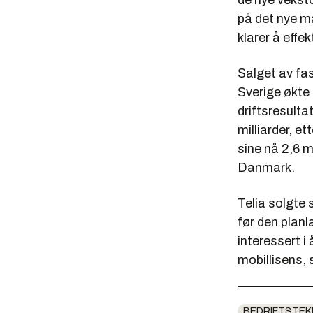
de nye veksto
på det nye m
klarer å effe
Salget av fas
Sverige økte
driftsresulta
milliarder, e
sine nå 2,6 m
Danmark.
Telia solgte 
før den planl
interessert i
mobillisens,
BEDRIFTSTEK