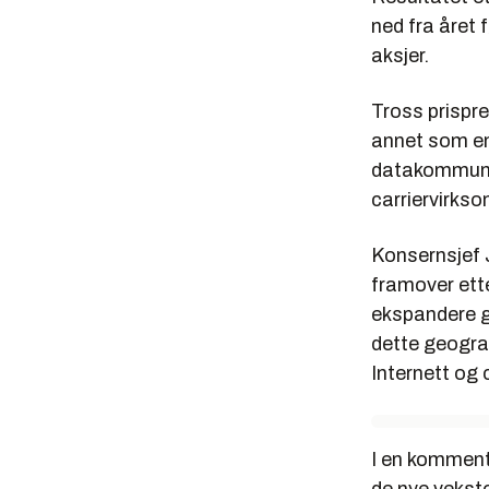
ned fra året 
aksjer.
Tross prispre
annet som en 
datakommunik
carriervirks
Konsernsjef 
framover ette
ekspandere g
dette geogra
Internett og 
I en kommenta