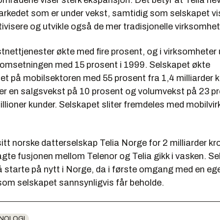
mrådene viser sterk ekspansjon. Det betyr at Telia hev
arkedet som er under vekst, samtidig som selskapet vis
ktivisere og utvikle også de mer tradisjonelle virksomhe
tnettjenester økte med fire prosent, og i virksomheter
 omsetningen med 15 prosent i 1999. Selskapet økte
tet på mobilsektoren med 55 prosent fra 1,4 milliarder kr
tter en salgsvekst på 10 prosent og volumvekst på 23 p
illioner kunder. Selskapet sliter fremdeles med mobilvi
sitt norske datterselskap Telia Norge for 2 milliarder kr
agte fusjonen mellom Telenor og Telia gikk i vasken. Se
 å starte på nytt i Norge, da i første omgang med en eg
 som selskapet sannsynligvis får beholde.
NOLOGI