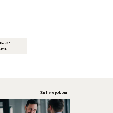
matisk
navn.
Se flere jobber