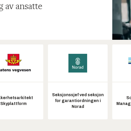
g av ansatte
Seksjonssjef ved seksjon
kkerhetsarkitekt
So
for garantiordningen i
Skyplattform
Manag
Norad