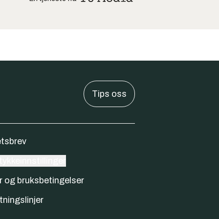
Tips oss
tsbrev
ykkeinnstillinger
r og bruksbetingelser
tningslinjer