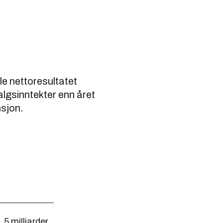
le nettoresultatet
salgsinntekter enn året
nsjon.
,5 milliarder