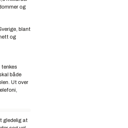
iendommer og
Sverige, blant
nett og
l tenkes
 skal både
len. Ut over
elefoni,
t gledelig at