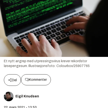
Et nytt angrep med utpressingsvirus krever rekordstor
løsepengesum.
Illustrasjonsfoto:
Colourbox/25907765
Kommenter
Del
Eigil Knudsen
22. mars 2021 - 13:53