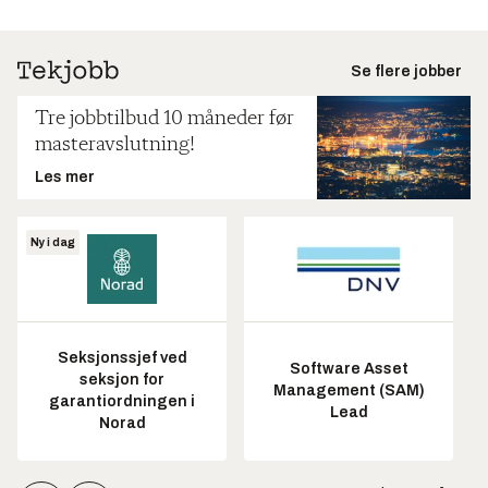
Se flere jobber
Tre jobbtilbud 10 måneder før
masteravslutning!
Les mer
Ny i dag
Seksjonssjef ved
Software Asset
seksjon for
Management (SAM)
garantiordningen i
Lead
Norad