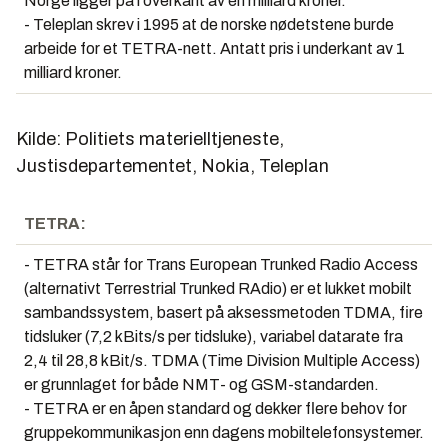
Norge ligger på i overkant av én milliard kroner.
- Teleplan skrev i 1995 at de norske nødetstene burde
arbeide for et TETRA-nett. Antatt pris i underkant av 1
milliard kroner.
Kilde: Politiets materielltjeneste,
Justisdepartementet, Nokia, Teleplan
TETRA:
- TETRA står for Trans European Trunked Radio Access
(alternativt Terrestrial Trunked RAdio) er et lukket mobilt
sambandssystem, basert på aksessmetoden TDMA, fire
tidsluker (7,2 kBits/s per tidsluke), variabel datarate fra
2,4 til 28,8 kBit/s. TDMA (Time Division Multiple Access)
er grunnlaget for både NMT- og GSM-standarden.
- TETRA er en åpen standard og dekker flere behov for
gruppekommunikasjon enn dagens mobiltelefonsystemer.