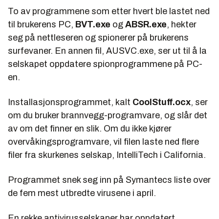
To av programmene som etter hvert ble lastet ned
til brukerens PC,
BVT.exe
og
ABSR.exe
, hekter
seg på nettleseren og spionerer på brukerens
surfevaner. En annen fil, AUSVC.exe, ser ut til å la
selskapet oppdatere spionprogrammene på PC-
en.
Installasjonsprogrammet, kalt
CoolStuff.ocx
, ser
om du bruker brannvegg-programvare, og slår det
av om det finner en slik. Om du ikke kjører
overvåkingsprogramvare, vil filen laste ned flere
filer fra skurkenes selskap, IntelliTech i California.
Programmet snek seg inn på Symantecs liste over
de fem mest utbredte virusene i april.
En rekke antivirusselskaper har oppdatert