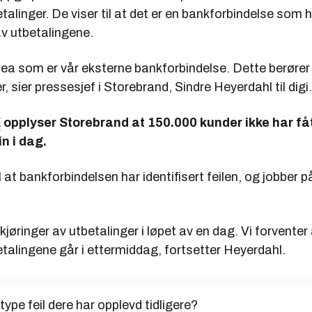
alinger. De viser til at det er en bankforbindelse som h
av utbetalingene.
dea som er vår eksterne bankforbindelse. Dette berører
 sier pressesjef i Storebrand, Sindre Heyerdahl til digi
K
opplyser Storebrand at 150.000 kunder ikke har fåt
n i dag.
l at bankforbindelsen har identifisert feilen, og jobber
 kjøringer av utbetalinger i løpet av en dag. Vi forventer
talingene går i ettermiddag, fortsetter Heyerdahl.
type feil dere har opplevd tidligere?