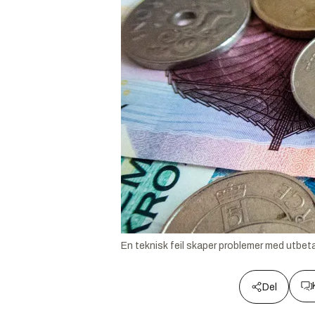
En teknisk feil skaper problemer med utbeta
Del