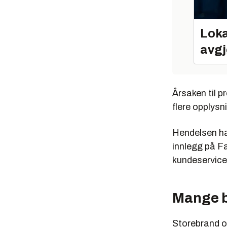
Loka
avgj
Årsaken til p
flere opplys
Hendelsen har
innlegg på F
kundeservice,
Mange b
Storebrand op