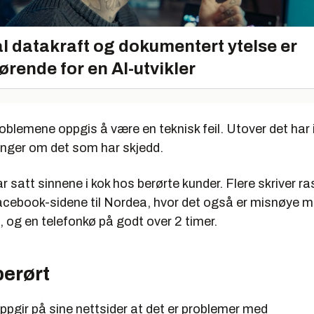
l datakraft og dokumentert ytelse er
ørende for en AI-utvikler
roblemene oppgis å være en teknisk feil. Utover det har
ninger om det som har skjedd.
 satt sinnene i kok hos berørte kunder. Flere skriver r
acebook-sidene til Nordea, hvor det også er misnøye 
 og en telefonkø på godt over 2 timer.
erørt
pgir på sine nettsider at det er problemer med