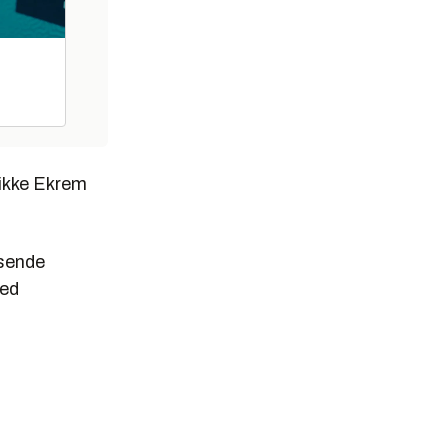
 ikke Ekrem
asende
med