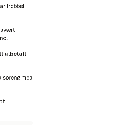
ar trøbbel
 svært
.no.
t utbetalt
 på spreng med
 at