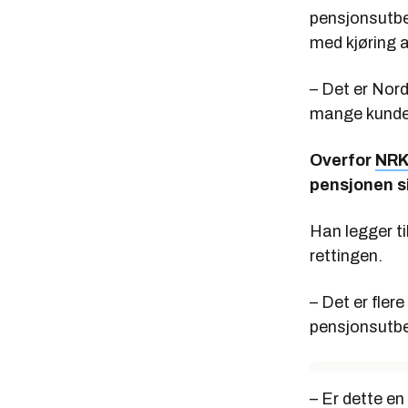
pensjonsutbet
med kjøring 
– Det er Nor
mange kunder,
Overfor
NR
pensjonen si
Han legger ti
rettingen.
– Det er flere
pensjonsutbe
– Er dette en 