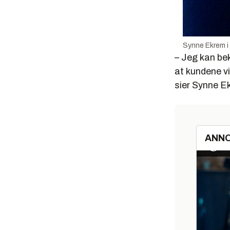
Synne Ekrem i
– Jeg kan bekr
at kundene vil
sier Synne Ek
ANN