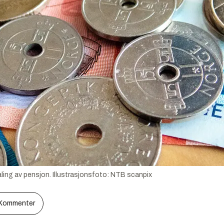
ling av pensjon.
Illustrasjonsfoto:
NTB scanpix
Kommenter