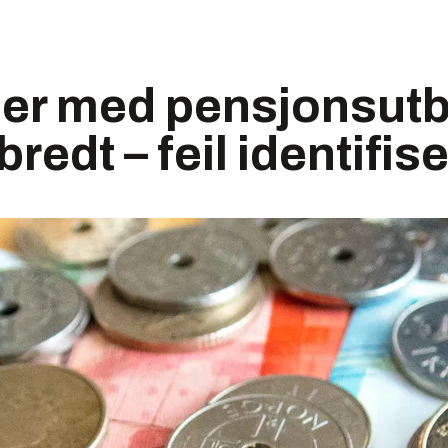
er med pensjonsutb
edt – feil identifise