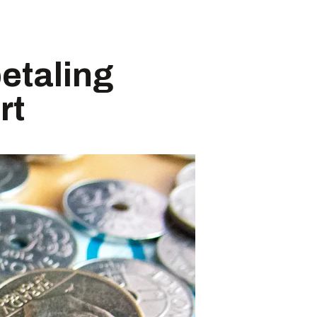
etaling
rt