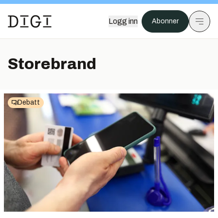
Logg inn
Abonner
Storebrand
Debatt