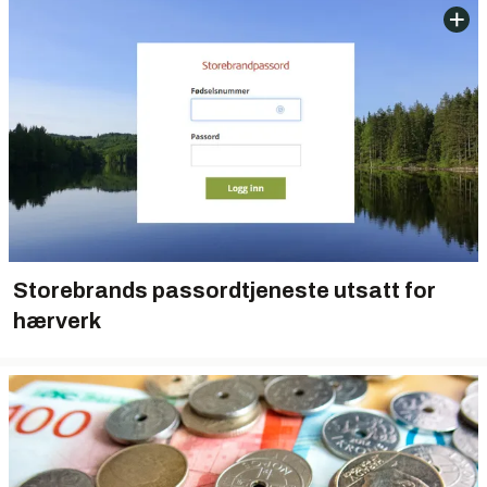
Storebrands passordtjeneste utsatt for
hærverk