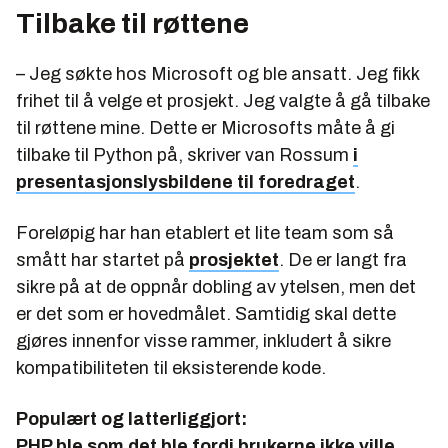
Tilbake til røttene
– Jeg søkte hos Microsoft og ble ansatt. Jeg fikk
frihet til å velge et prosjekt. Jeg valgte å gå tilbake
til røttene mine. Dette er Microsofts måte å gi
tilbake til Python på, skriver van Rossum
i
presentasjonslysbildene til foredraget
.
Foreløpig har han etablert et lite team som så
smått har startet på
prosjektet
. De er langt fra
sikre på at de oppnår dobling av ytelsen, men det
er det som er hovedmålet. Samtidig skal dette
gjøres innenfor visse rammer, inkludert å sikre
kompatibiliteten til eksisterende kode.
Populært og latterliggjort:
PHP ble som det ble fordi brukerne ikke ville