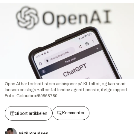
Open AI har fortsatt store ambisjoner på KI-feltet, og kan snart
lansere en slags «altomfattende» agenttjeneste, ifølge rapport.
Foto:
Colourbox/59868780
Kommenter
Gi bort artikkelen
Eigil Knudsen