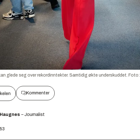
kan glede seg over rekordinntekter. Samtidig økte underskuddet.
Foto
Kommenter
kkelen
 Haugnes
– Journalist
:53