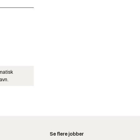
matisk
navn.
Se flere jobber