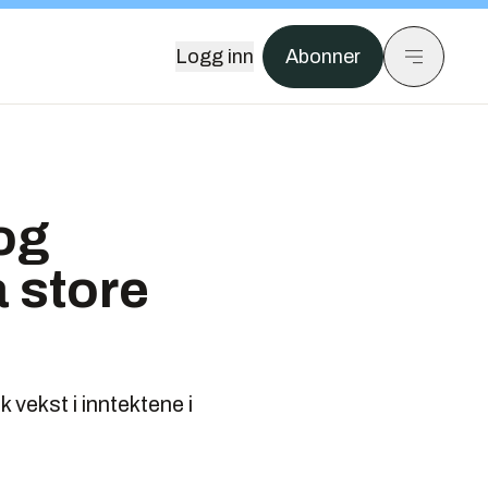
Logg inn
Abonner
og
 store
vekst i inntektene i