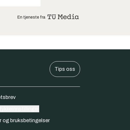
En tjeneste fra
Tips oss
tsbrev
ykkeinnstillinger
r og bruksbetingelser