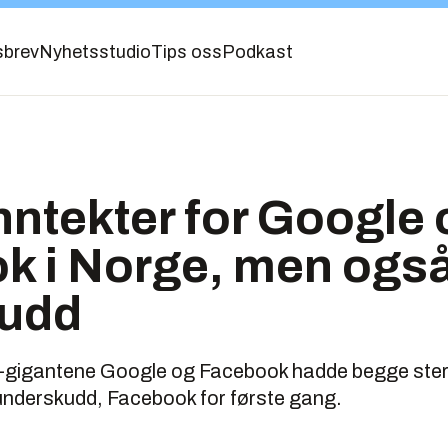
sbrev
Nyhetsstudio
Tips oss
Podkast
ntekter for Google 
k i Norge, men også
udd
-gigantene Google og Facebook hadde begge sterk 
 underskudd, Facebook for første gang.