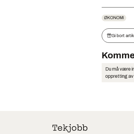
ØKONOMI
Gi bort arti
Komme
Du må være in
oppretting av