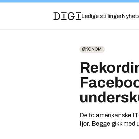
Ledige stillinger
Nyhet
ØKONOMI
Rekordin
Faceboo
undersk
De to amerikanske IT
fjor. Begge gikk med