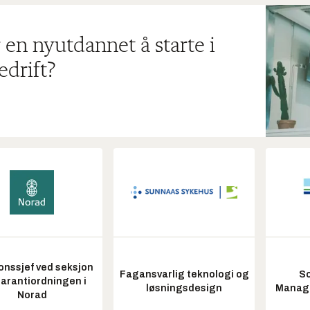
 en nyutdannet å starte i
edrift?
onssjef ved seksjon
Fagansvarlig teknologi og
So
garantiordningen i
løsningsdesign
Manag
Norad