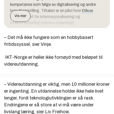
kompetanse som følge av digitalisering og andre
krav til omstilling. Tiltaket er en pilot hvor
Dikus
Vis mer
(Direktoratet for internasjonalisering og
kvalitetsutvikling i høyere utdanning)
kvalitetsprogrammer for første gang brukes ved
tildeling av studieplasser. Piloten skal gi et
– Det må ikke fungere som en hobbybasert
kunnskapsgrunnlag for det pågående arbeidet med
fritidssyssel, sier Vinje.
dimensjonering og systemet for tildeling av
studieplasser. Som en del av kompetansereformen
IKT-Norge er heller ikke fornøyd med beløpet til
foreslår også regjeringen 20 millioner kroner mer til
videreutdanning.
utvikling av mer fleksible videreutdanningstilbud
gjennom Kompetanse Norge.
– Videreutdanning er viktig, men 10 millioner kroner
er ingenting. En utdannelse holder ikke hele livet
lenger, fordi teknologiutivklingen er så rask.
Endringene er så store at vi må være under
livslang læring, sier Liv Freihow.