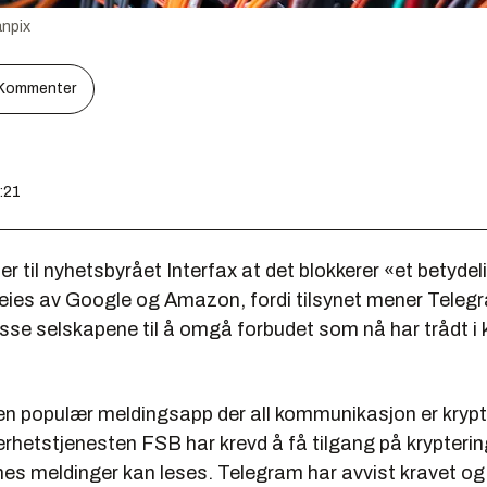
npix
Kommenter
9:21
ler til nyhetsbyrået Interfax at det blokkerer «et betydel
eies av Google og Amazon, fordi tilsynet mener Teleg
isse selskapene til å omgå forbudet som nå har trådt i k
en populær meldingsapp der all kommunikasjon er krypt
erhetstjenesten FSB har krevd å få tilgang på krypteri
rnes meldinger kan leses. Telegram har avvist kravet og 