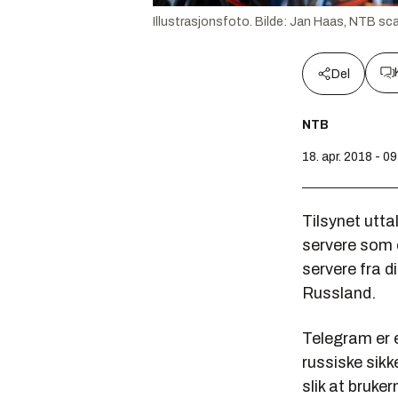
Illustrasjonsfoto.
Bilde:
Jan Haas, NTB sca
Del
NTB
18. apr. 2018 - 0
Tilsynet utta
servere som 
servere fra d
Russland.
Telegram er 
russiske sikk
slik at bruke