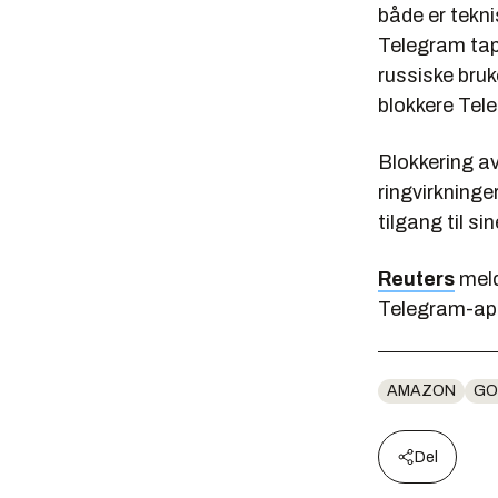
både er tekni
Telegram tap
russiske bruk
blokkere Tel
Blokkering av
ringvirkninge
tilgang til s
Reuters
meld
Telegram-app
AMAZON
GO
Del