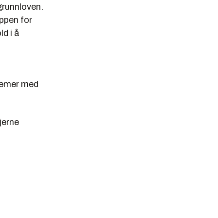
 grunnloven.
ppen for
d i å
oblemer med
jerne