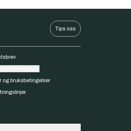
Tips oss
tsbrev
ykkeinnstillinger
r og bruksbetingelser
tningslinjer