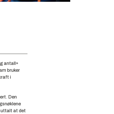
ig antall»
ram bruker
raft i
ert. Den
ngsnøklene
uttalt at det