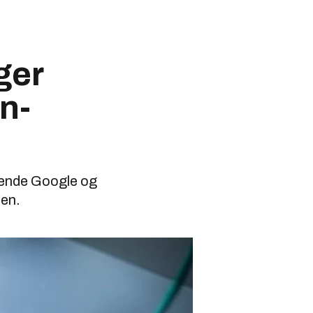
ger
n-
ørende Google og
pen.