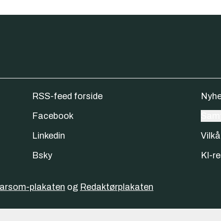
RSS-feed forside
Nyhe
Facebook
Samt
Linkedin
Vilkå
Bsky
KI-re
varsom-plakaten
og
Redaktørplakaten