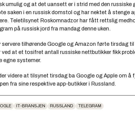
sk umulig og at det uansett er i strid med den russiske
te saken i en russisk domstol og har nektet å stenge a
ere. Teletilsynet Roskomnadzor har fått rettslig medhol
egram på russisk jord fra mandag denne uken.
 servere tilhørende Google og Amazon førte tirsdag til
r ved at et tosifret antall russiske nettbutikker fikk pr
ine egne systemer.
er videre at tilsynet tirsdag ba Google og Apple om å f
en fra sine respektive app-butikker i Russland.
OGLE
IT-BRANSJEN
RUSSLAND
TELEGRAM