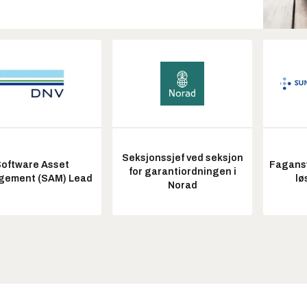
Seksjonssjef ved seksjon
oftware Asset
Fagansv
for garantiordningen i
ement (SAM) Lead
lø
Norad