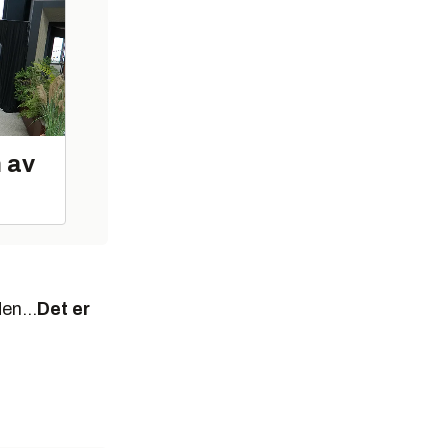
n av
en...
Det er