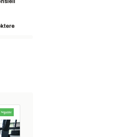
nsiell
ktere