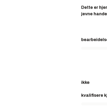
Dette er hje
jevne hande
bearbeidelse
ikke
kvalifisere