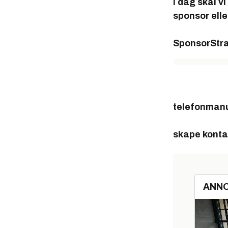
I dag skal v
sponsor elle
Sponsor
Str
telefonman
skape konta
ANN