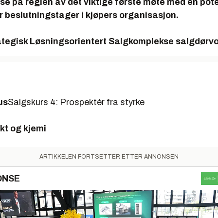
i se på regien av det viktige første møte med en pote
r beslutningstager i kjøpers organisasjon.
ategisk Løsningsorientert Salg
komplekse salg
dørvo
us
Salgskurs 4: Prospektér fra styrke
kt og kjemi
ARTIKKELEN FORTSETTER ETTER ANNONSEN
ONSE