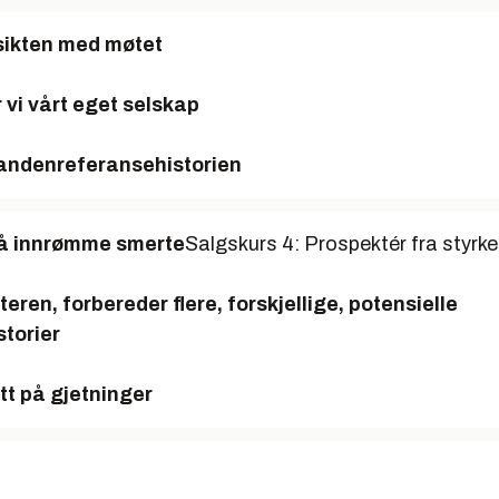
sikten med møtet
 vi vårt eget selskap
tanden
referansehistorien
l å innrømme smerte
Salgskurs 4: Prospektér fra styrke
ren, forbereder flere, forskjellige, potensielle
torier
utt på gjetninger