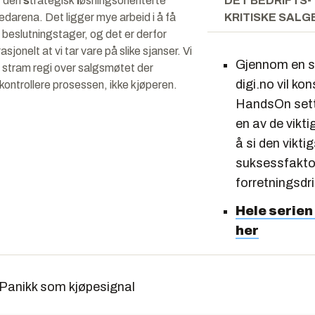
r den
s
trategisk
l
øsningsorienterte
DET BEDRIFTS-
darena. Det ligger mye arbeid i å få
KRITISKE SALG
beslutningstager, og det er derfor
asjonelt at vi tar vare på slike sjanser. Vi
Gjennom en ser
n stram regi over salgsmøtet der
digi.no
vil kon
 kontrollere prosessen, ikke kjøperen.
HandsOn sett
en av de vikti
å si
den
viktig
suksessfakto
forretningsdri
Hele serien
her
 Panikk som kjøpesignal