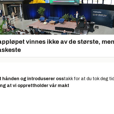
appløpet vinnes ikke av de største, me
askeste
ut hånden og introduserer oss
takk for at du tok deg tid
eng at vi opprettholder vår makt