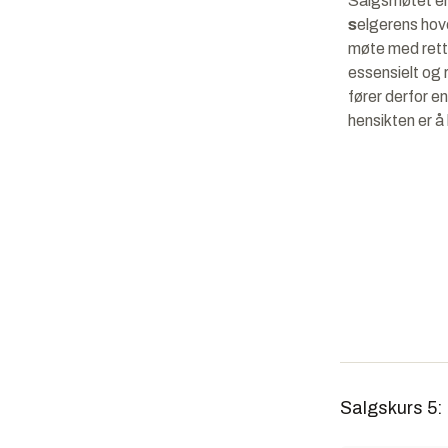
Salgsmøtet e
s
elgerens
hove
møte med rett 
essensielt og r
fører derfor e
hensikten er å
Salgskurs 5: