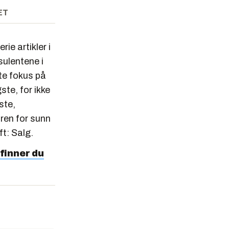
ET
ie artikler i
sulentene i
e fokus på
gste, for ikke
ste,
ren for sunn
ft: Salg.
 finner du