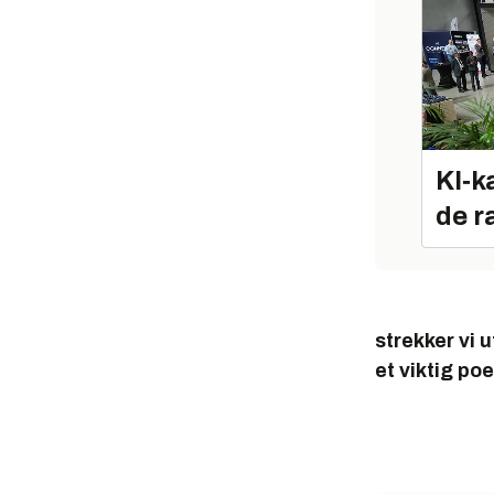
KI‑k
de r
strekker vi 
et viktig po