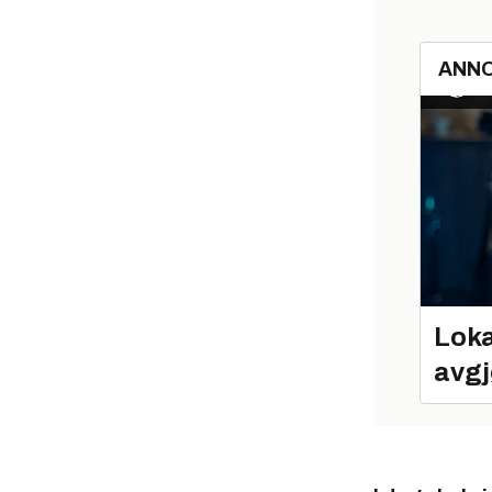
ANN
Loka
avgj