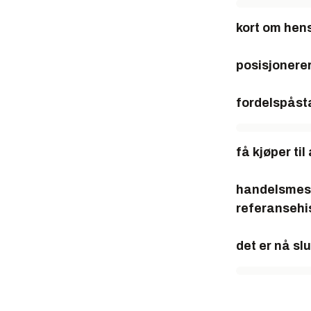
kort om hen
posisjonerer
fordelspås
få kjøper ti
handelsmeste
referansehis
det er nå sl