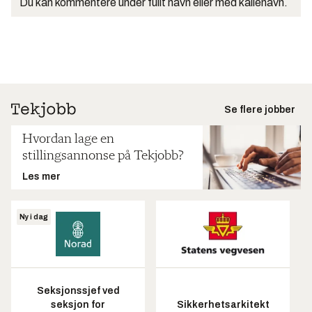
Du kan kommentere under fullt navn eller med kallenavn.
Se flere jobber
Hvordan lage en
stillingsannonse på Tekjobb?
Les mer
Ny i dag
Seksjonssjef ved
seksjon for
Sikkerhetsarkitekt