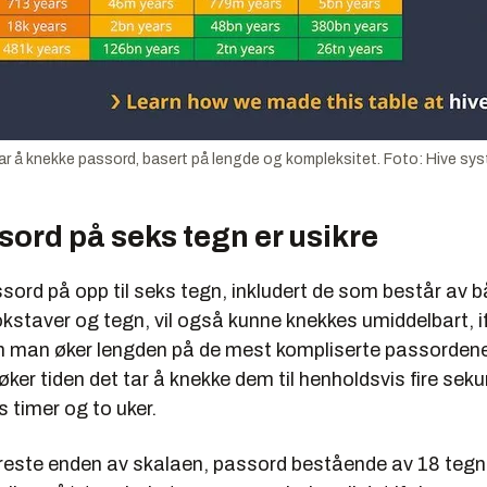
 tar å knekke passord, basert på lengde og kompleksitet. Foto: Hive sy
sord på seks tegn er usikre
ssord på opp til seks tegn, inkludert de som består av bå
kstaver og tegn, vil også kunne knekkes umiddelbart, i
man øker lengden på de mest kompliserte passordene ti
, øker tiden det tar å knekke dem til henholdsvis fire sek
s timer og to uker.
sikreste enden av skalaen, passord bestående av 18 teg