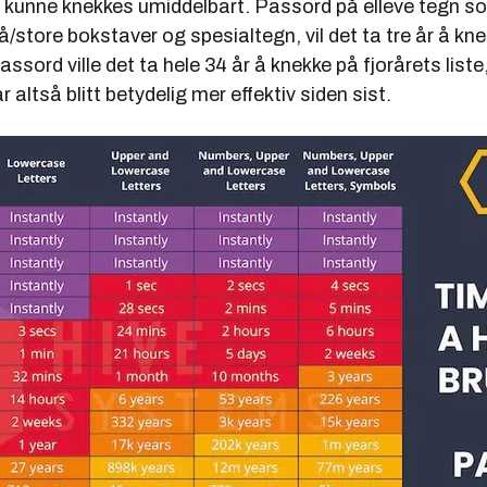
ll kunne knekkes umiddelbart. Passord på elleve tegn s
å/store bokstaver og spesialtegn, vil det ta tre år å kne
ssord ville det ta hele 34 år å knekke på fjorårets liste
 altså blitt betydelig mer effektiv siden sist.