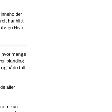
 inneholder
elt har blitt
 ifølge Hive
på hvor mange
er, blanding
og både tall,
de aller
n som kun