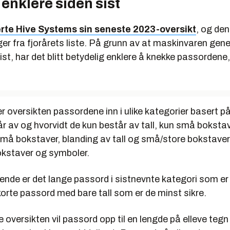
t enklere siden sist
erte Hive Systems sin seneste 2023-oversikt
, og den
ger fra fjorårets liste. På grunn av at maskinvaren gener
ist, har det blitt betydelig enklere å knekke passordene,
r oversikten passordene inn i ulike kategorier basert 
r av og hvorvidt de kun består av tall, kun små bokstav
må bokstaver, blanding av tall og små/store bokstaver 
kstaver og symboler.
ende er det lange passord i sistnevnte kategori som er 
korte passord med bare tall som er de minst sikre.
e oversikten vil passord opp til en lengde på elleve teg