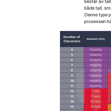
består av ta
både tall, sm
Denne type pa
prosessen har