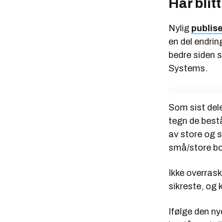
Har blit
Nylig
publis
en del endrin
bedre siden s
Systems.
Som sist dele
tegn de bestå
av store og s
små/store bo
Ikke overrask
sikreste, og 
Ifølge den ny