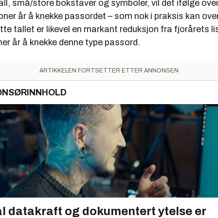
all, små/store bokstaver og symboler, vil det ifølge ove
lioner år å knekke passordet – som nok i praksis kan ov
te tallet er likevel en markant reduksjon fra fjorårets li
oner år å knekke denne type passord.
ARTIKKELEN FORTSETTER ETTER ANNONSEN
ONSØRINNHOLD
l datakraft og dokumentert ytelse er