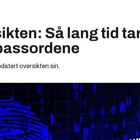
kten: Så lang tid tar
passordene
atert oversikten sin.