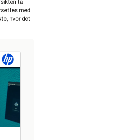
rsikten ta
ersettes med
ste, hvor det