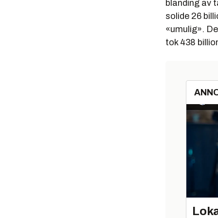
blanding av t
solide 26 bil
«umulig». Det
tok 438 billi
ANN
Loka