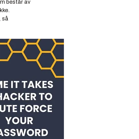
om består av
kke.
, så