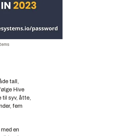
stems
de tall,
følge Hive
l syv, åtte,
under, fem
n med en