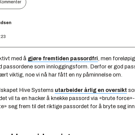
Kommenter
nudsen
5:23
ktivt med å
gjøre fremtiden passordfri
, men foreløpig
d passordene som innloggingsform. Derfor er god pas
rt viktig, noe vi nå har fått en ny påminnelse om.
elskapet Hive Systems
utarbeider årlig en oversikt
som
 det vil ta en hacker å knekke passord via «brute force
te» seg frem til det riktige passordet for å bryte seg in