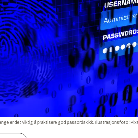
enge er det viktig å praktisere god passordskikk.
Illustrasjonsfoto:
Pix