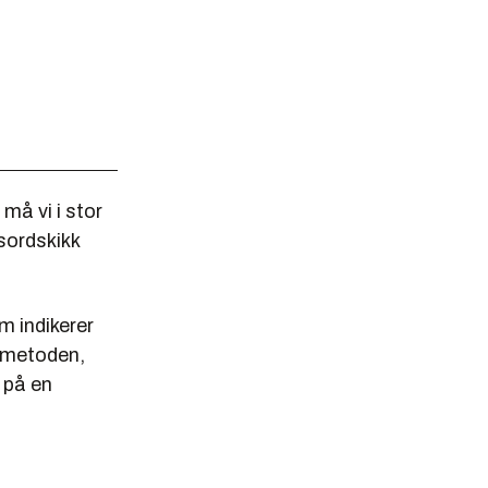
 må vi i stor
sordskikk
 indikerer
»-metoden,
n på en