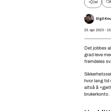
Del
Eigil K
25. apr. 2023 - 1
Det jobbes a
grad leve me
fremdeles svæ
Sikkerhetss
hvor lang tid
altså å «gjet
brukerkonto.