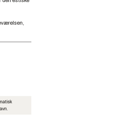
r den estiske
deværelsen,
matisk
navn.