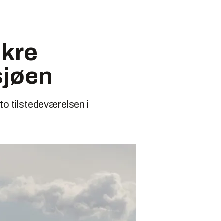
ikre
sjøen
o tilstedeværelsen i