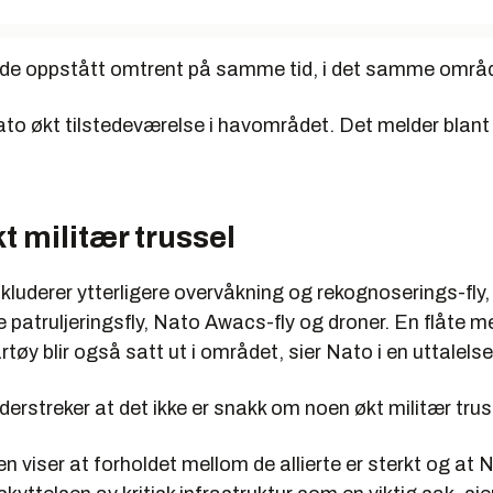
e oppstått omtrent på samme tid, i det samme områ
ato økt tilstedeværelse i havområdet. Det melder blant
t militær trussel
nkluderer ytterligere overvåkning og rekognoserings-fly, 
patruljeringsfly, Nato Awacs-fly og droner. En flåte m
tøy blir også satt ut i området, sier Nato i en uttalelse
rstreker at det ikke er snakk om noen økt militær trus
n viser at forholdet mellom de allierte er sterkt og at