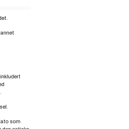
det.
 annet
inkludert
ed
.
sel.
 Nato som