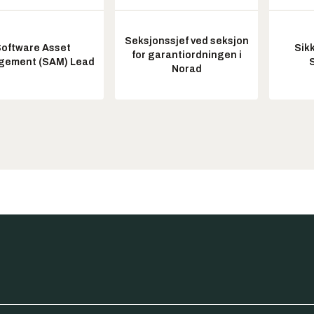
Seksjonssjef ved seksjon
oftware Asset
Sik
for garantiordningen i
ement (SAM) Lead
Norad