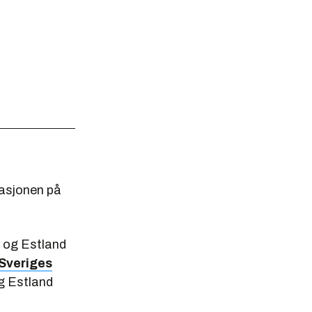
uasjonen på
d og Estland
Sveriges
g Estland