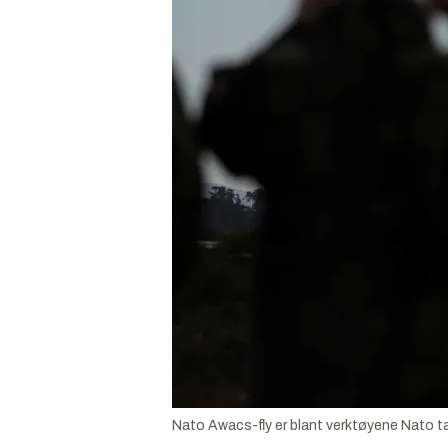
Nato Awacs-fly er blant verktøyene Nato tar