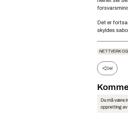
helhet ser be
forsvarsmini
Det er fortsa
skyldes sabot
NETTVERK OG
Del
Komme
Du må være in
oppretting av