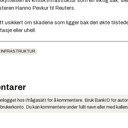
skyttelsen av kritisk infrastruktur som en viktig sak, sie
steren Hanno Pevkur til Reuters.
tt usikkert om skadene som ligger bak den økte tilste
asje eller uhell.
 INFRASTRUKTUR
ntarer
nlogget hos Ifrågasätt for å kommentere. Bruk BankID for auto
 brukerkonto. Du kan kommentere under fullt navn eller med kalle