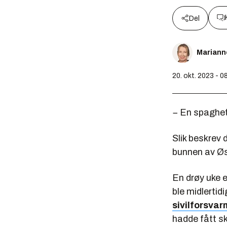
Del
Mariann
20. okt. 2023 - 0
− En spaghetti
Slik beskrev 
bunnen av Øs
En drøy uke 
ble midlertid
sivilforsvar
hadde fått s