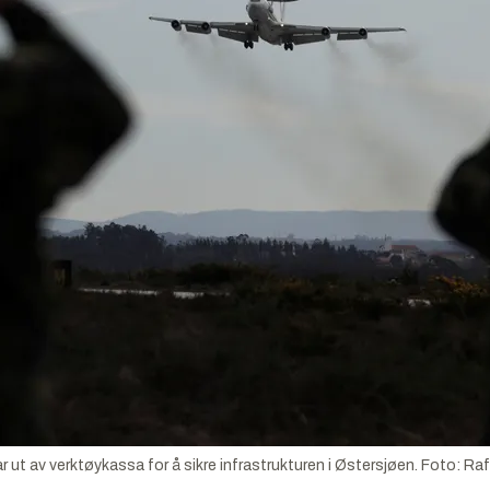
 ut av verktøykassa for å sikre infrastrukturen i Østersjøen.
Foto:
Raf