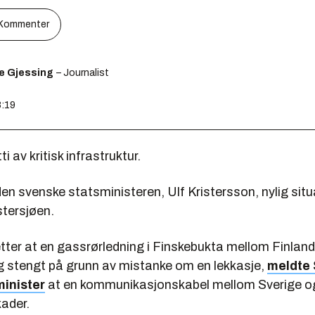
Kommenter
e Gjessing
– Journalist
8:19
 av kritisk infrastruktur.
den svenske statsministeren, Ulf Kristersson, nylig sit
tersjøen.
etter at en gassrørledning i Finskebukta mellom Finlan
ig stengt på grunn av mistanke om en lekkasje,
meldte 
minister
at en kommunikasjonskabel mellom Sverige o
kader.