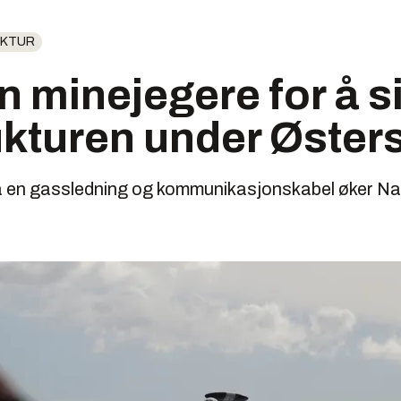
UKTUR
nn minejegere for å s
ukturen under Øster
på en gassledning og kommunikasjonskabel øker Nat