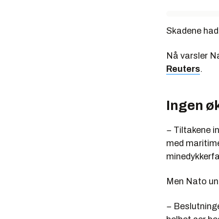
Skadene hadd
Nå varsler N
Reuters
.
Ingen øk
− Tiltakene i
med maritime 
minedykkerfar
Men Nato unde
− Beslutninge